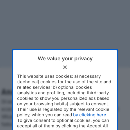
We value your privacy
This website uses cookies: a) necessary
(technical) cookies for the use of the site and
related services; b) optional cookies
Analisi Economica 2019-2024
(analytics and profiling, including third-party
cookies to show you personalized ads based
Di seguito l'andamento dei principali indicatori
on your browsing habits) subject to consent.
economici di C.R.E. CENTRO RICERCHE ECOLOGICHE
Their use is regulated by the relevant cookie
policy, which you can read
by clicking here
.
SRLdal 2019 al 2024, con particolare attenzione a
To give consent to optional cookies, you can
fatturato, produzione e utile d'esercizio.
accept all of them by clicking the Accept All