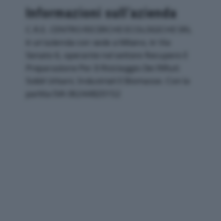
Informazioni sull’azienda
C.R.E. CENTRO RICERCHE ECOLOGICHE SRL
è un'azienda con sede a Milano, in Via
Senato 6, operante nel settore Recupero E
Preparazione Per Il Riciclaggio Dei Rifiuti
Solidi Urbani, Industriali E Biomasse. Con la
partita IVA 06244820152