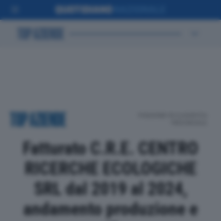
POSIZIONE IN CLASSIFICA
PROVINCIALE
Fatturato C.R.E. CENTRO
RICERCHE ECOLOGICHE
SRL dal 2019 al 2024,
andamento produzione e