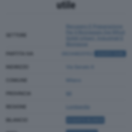
utile
Recupero E Preparazione
Per Il Riciclaggio Dei Rifiuti
SETTORE
Solidi Urbani, Industriali E
Biomasse
PARTITA IVA
06244820152
ACQUISTA VISURA
INDIRIZZO
Via Senato 6
COMUNE
Milano
PROVINCIA
MI
REGIONE
Lombardia
BILANCIO
ACQUISTA BILANCIO