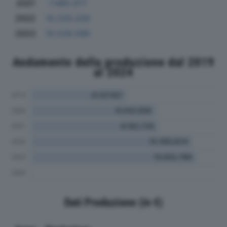
2021
7.465.077
2022
10.220.328
2023
10.228.599
Andamento della produzione dal 2019
al 2024
Dati Produzione (in €)