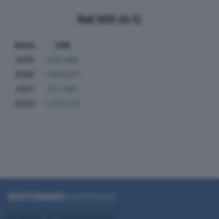
Dati Utili (in €)
Anno
Utili
2019
320.468
2020
1.824.537
2021
515.460
2023
1.470.176