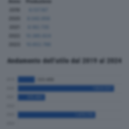
Anno
Produzione
2019
6.137.167
2020
8.042.656
2021
8.182.735
2022
10.385.624
2023
10.652.786
Andamento dell'utile dal 2019 al 2024