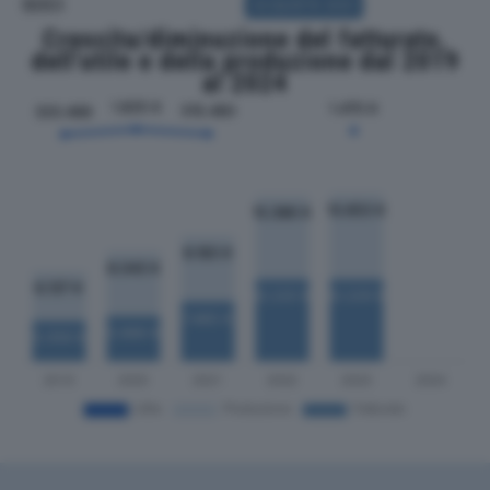
SOCI
ACQUISTA SOCI
Crescita/diminuzione del fatturato,
dell'utile e della produzione dal 2019
al 2024