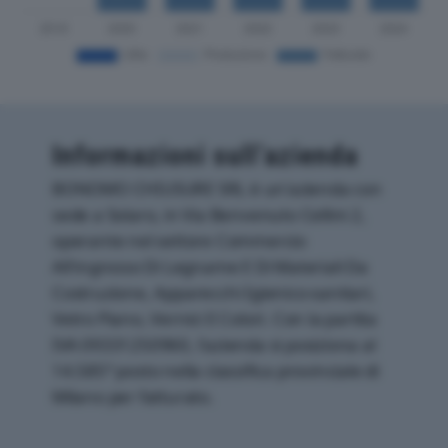
Informazioni sull’azienda
BONOMO CHIUSURE SRL è un'azienda con
sede a Solaro, in Via Benvenuto Cellini 2,
operante nel settore Commercio
All'ingrosso Di Legname E Di Materiali Da
Costruzione, Apparecchi Igienico-sanitari,
Vetro Piano, Vernici E Colori. Con la partita
IVA 09331250960, l'azienda si posiziona al
14.585° posto nella classifica provinciale di
Milano per fatturato.