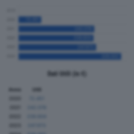
Dati Utili (in €)
Anno
Utili
2020
72.451
2021
242.078
2022
239.604
2023
247.973