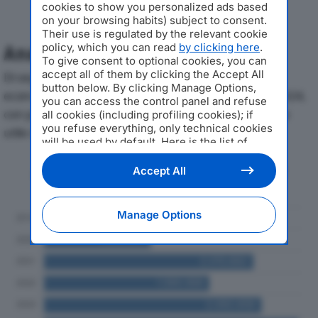
cookies to show you personalized ads based
on your browsing habits) subject to consent.
Their use is regulated by the relevant cookie
policy, which you can read
by clicking here
.
Analisi Economica 2019-2024
To give consent to optional cookies, you can
accept all of them by clicking the Accept All
Di seguito l'andamento dei principali indicatori
button below. By clicking Manage Options,
economici di BONOMO CHIUSURE SRLdal 2019 al 2024,
you can access the control panel and refuse
con particolare attenzione a fatturato, produzione e
all cookies (including profiling cookies); if
you refuse everything, only technical cookies
utile d'esercizio.
will be used by default. Here is the list of
providers
. Cookie consent will be stored and
applied also to the other websites of
Andamento del fatturato dal 2019
Accept All
Editoriale Nazionale and their subdomains. By
al 2024
expressing your choice on this site, you will
therefore not be asked again on other
Manage Options
Editoriale Nazionale websites that use the
same consent management platform (CMP).
You can still modify or withdraw your choice
at any time through the “Privacy Settings”
section.