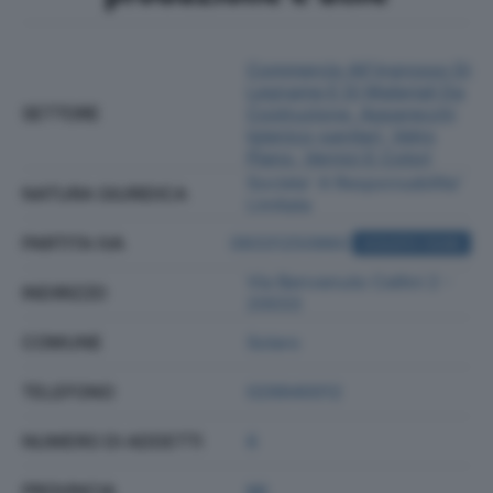
Commercio All'ingrosso Di
Legname E Di Materiali Da
SETTORE
Costruzione, Apparecchi
Igienico-sanitari, Vetro
Piano, Vernici E Colori
Societa' A Responsabilita'
NATURA GIURIDICA
Limitata
PARTITA IVA
09331250960
ACQUISTA VISURA
Via Benvenuto Cellini 2 -
INDIRIZZO
20033
COMUNE
Solaro
TELEFONO
029940012
NUMERO DI ADDETTI
6
PROVINCIA
MI