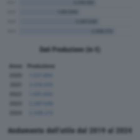
Dati Produzione (in €)
Anno
Produzione
2020
1.037.994
2021
2.019.555
2022
1.591.944
2023
2.097.049
2024
2.508.213
Andamento dell'utile dal 2019 al 2024