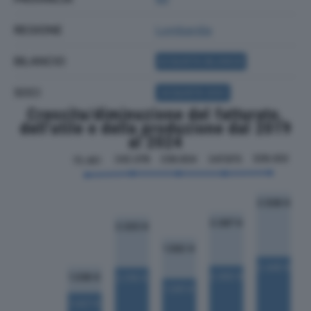
REGIONE
Lombardia
BILANCIO
ACQUISTA BILANCIO
SOCI
ACQUISTA SOCI
Crescita/diminuzione del fatturato,
dell'utile e della produzione dal 2019
al 2024