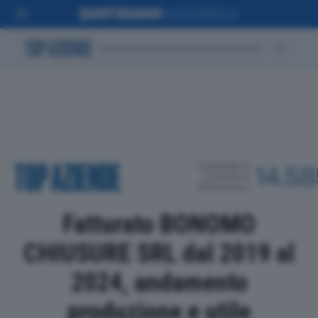
POSIZIONE IN
14.58
CLASSIFICA
PROVINCIALE
Fatturato BONOMO
CHIUSURE SRL dal 2019 al
2024, andamento
produzione e utile