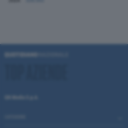
2024
328.002
QN Media S.p.A.
CATEGORIE