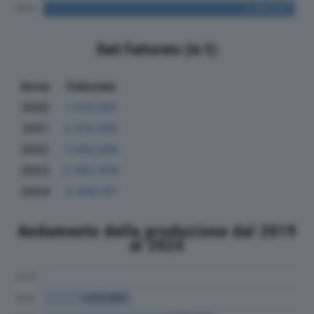
Dati Fatturato (in €)
Anno
Fatturato
2020
1.026.901
2021
2.015.682
2022
1.590.568
2023
2.092.659
2024
2.449.157
Andamento della produzione dal 2019
al 2024