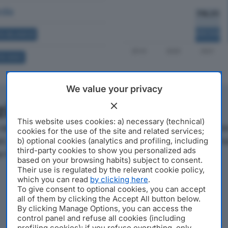
dia
A BILANCIO
A SOCI
We value your privacy
azienda
This website uses cookies: a) necessary (technical)
ede a Pozzo D'adda, in Via Nicolo' Copernico 12, operante
cookies for the use of the site and related services;
ri, Bevande E Tabacco. Con la partita IVA 11446650969, l'a
b) optional cookies (analytics and profiling, including
third-party cookies to show you personalized ads
er fatturato.
based on your browsing habits) subject to consent.
Their use is regulated by the relevant cookie policy,
which you can read
by clicking here
.
To give consent to optional cookies, you can accept
all of them by clicking the Accept All button below.
By clicking Manage Options, you can access the
control panel and refuse all cookies (including
profiling cookies); if you refuse everything, only