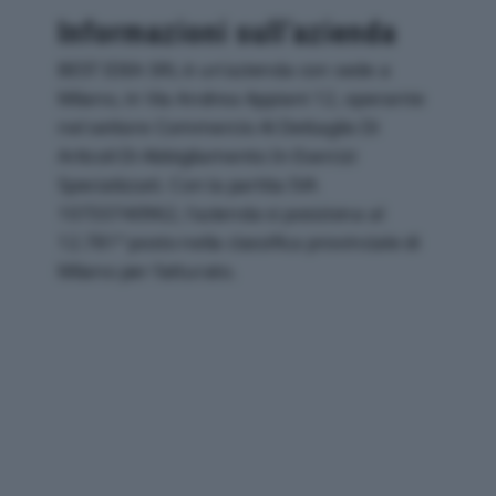
Informazioni sull’azienda
BEST IDEA SRL è un'azienda con sede a
Milano, in Via Andrea Appiani 12, operante
nel settore Commercio Al Dettaglio Di
Articoli Di Abbigliamento In Esercizi
Specializzati. Con la partita IVA
10733740962, l'azienda si posiziona al
12.781° posto nella classifica provinciale di
Milano per fatturato.