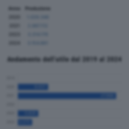
Anno
Produzione
2020
1.029.346
2021
2.887.112
2023
3.314.176
2024
3.154.861
Andamento dell'utile dal 2019 al 2024