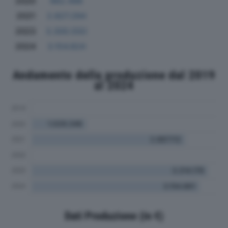
2020
962.496
2021
2.827.294
2023
3.300.550
2024
3.154.824
Andamento della produzione dal 2019
al 2024
Dati Produzione (in €)