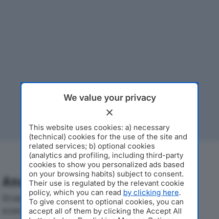
We value your privacy
This website uses cookies: a) necessary
(technical) cookies for the use of the site and
related services; b) optional cookies
(analytics and profiling, including third-party
cookies to show you personalized ads based
on your browsing habits) subject to consent.
Analisi Economica 2019-2024
Their use is regulated by the relevant cookie
policy, which you can read
by clicking here
.
Di seguito l'andamento dei principali indicatori
To give consent to optional cookies, you can
economici di BEST IDEA SRLdal 2019 al 2024, con
accept all of them by clicking the Accept All