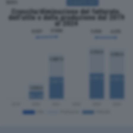
SOCI
ACQUISTA SOCI
Crescita/diminuzione del fatturato,
dell'utile e della produzione dal 2019
al 2024