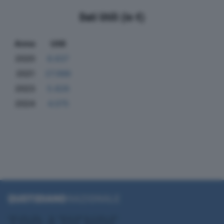
Dati Utili (in €)
Anno
Utili
2020
8.637
2021
27.996
2023
5.826
2024
4.075