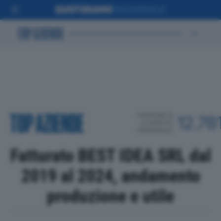
POSIZIONE IN
12.78
CLASSIFICA
PROVINCIALE
Fatturato BEST IDEA SRL dal
2019 al 2024, andamento
produzione e utile