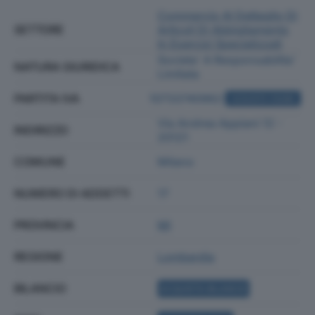
Commercio Al Dettaglio Di
SETTORE
Articoli Di Abbigliamento
In Esercizi Specializzati
Societa' A Responsabilita'
NATURA GIURIDICA
Limitata
PARTITA IVA
10733740962
ACQUISTA VISURA
Via Andrea Appiani 12 -
INDIRIZZO
20121
COMUNE
Milano
NUMERO DI ADDETTI
17
PROVINCIA
MI
REGIONE
Lombardia
BILANCIO
ACQUISTA BILANCIO