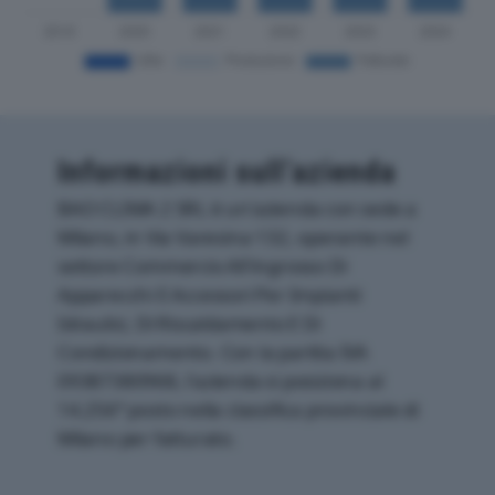
Informazioni sull’azienda
BAO CLIMA 2 SRL è un'azienda con sede a
Milano, in Via Varesina 132, operante nel
settore Commercio All'ingrosso Di
Apparecchi E Accessori Per Impianti
Idraulici, Di Riscaldamento E Di
Condizionamento. Con la partita IVA
09387380968, l'azienda si posiziona al
14.256° posto nella classifica provinciale di
Milano per fatturato.