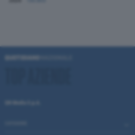
2024
130.803
QN Media S.p.A.
CATEGORIE