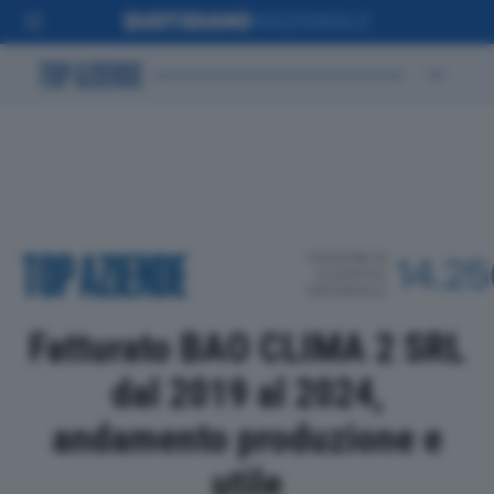
POSIZIONE IN
14.25
CLASSIFICA
PROVINCIALE
Fatturato BAO CLIMA 2 SRL
dal 2019 al 2024,
andamento produzione e
utile