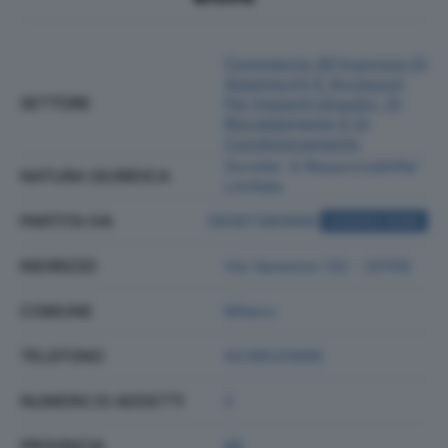
Commercio All'ingrosso Di
Apparecchi E Accessori
SETTORE
Per Impianti Idraulici, Di
Riscaldamento E Di
Condizionamento
Societa' A Responsabilita'
NATURA GIURIDICA
Limitata
PARTITA IVA
09387380968
ACQUISTA VISURA
INDIRIZZO
Via Varesina 132 - 20156
COMUNE
Milano
TELEFONO
0239525895
NUMERO DI ADDETTI
5
PROVINCIA
MI