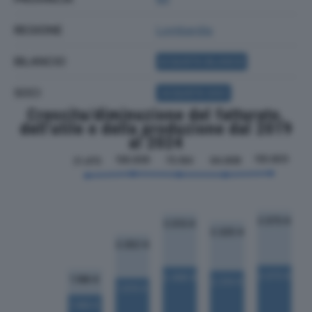
REGIONE
Lombardia
BILANCIO
ACQUISTA BILANCIO
SOCI
ACQUISTA SOCI
Crescita/diminuzione del fatturato,
dell'utile e della produzione dal 2019
al 2024