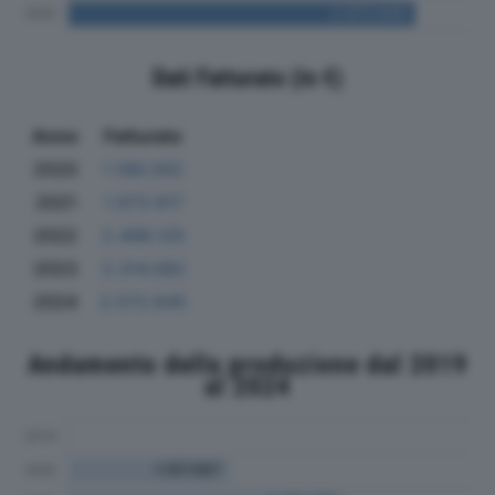
Dati Fatturato (in €)
Anno
Fatturato
2020
1.188.562
2021
1.973.917
2022
2.498.125
2023
2.314.082
2024
2.572.645
Andamento della produzione dal 2019
al 2024