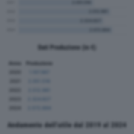
Dati Produzione (in €)
Anno
Produzione
2020
1.197.987
2021
2.051.516
2022
2.512.981
2023
2.324.827
2024
2.572.894
Andamento dell'utile dal 2019 al 2024