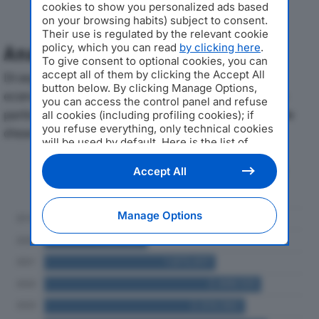
cookies to show you personalized ads based
on your browsing habits) subject to consent.
Their use is regulated by the relevant cookie
policy, which you can read
by clicking here
.
Analisi Economica 2019-2024
To give consent to optional cookies, you can
accept all of them by clicking the Accept All
Di seguito l'andamento dei principali indicatori
button below. By clicking Manage Options,
economici di BAO CLIMA 2 SRLdal 2019 al 2024, con
you can access the control panel and refuse
particolare attenzione a fatturato, produzione e utile
all cookies (including profiling cookies); if
you refuse everything, only technical cookies
d'esercizio.
will be used by default. Here is the list of
providers
. Cookie consent will be stored and
applied also to the other websites of
Andamento del fatturato dal 2019
Accept All
Editoriale Nazionale and their subdomains. By
al 2024
expressing your choice on this site, you will
therefore not be asked again on other
Manage Options
Editoriale Nazionale websites that use the
same consent management platform (CMP).
You can still modify or withdraw your choice
at any time through the “Privacy Settings”
section.