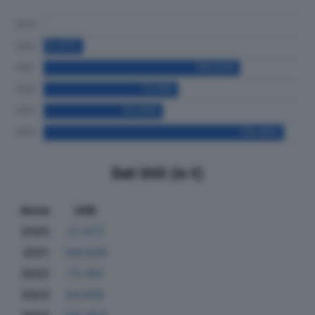
Dati Utili (in €)
Anno
Utili
2020
21.473
2021
106.839
2022
73.164
2023
64.908