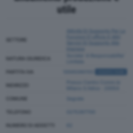
utile
Attività Di Supporto Per Le
Funzioni D'ufficio E Altri
SETTORE
Servizi Di Supporto Alle
Imprese
Societa' A Responsabilita'
NATURA GIURIDICA
Limitata
PARTITA IVA
10565090155
ACQUISTA VISURA
Presso Centro Comm.le
INDIRIZZO
Milano S.felice - 20054
COMUNE
Segrate
TELEFONO
0275397700
NUMERO DI ADDETTI
62