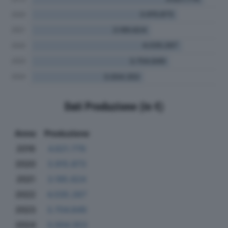
Dati Produzione (in €)
Anno
Produzione
2019
4.621.779
2020
3.915.873
2021
3.195.624
2022
4.035.267
2023
3.704.849
2024
3.004.353