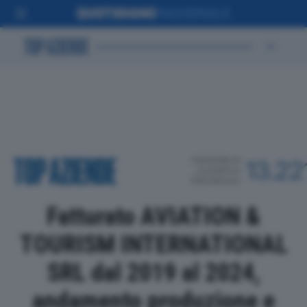
POSIZIONE IN
13.22
CLASSIFICA
PROVINCIALE
Fatturato AVIATION &
TOURISM INTERNATIONAL
SRL dal 2019 al 2024,
andamento produzione e