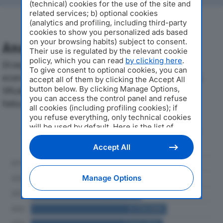
(technical) cookies for the use of the site and
related services; b) optional cookies
(analytics and profiling, including third-party
cookies to show you personalized ads based
on your browsing habits) subject to consent.
Analisi Economica 2019-2024
Their use is regulated by the relevant cookie
policy, which you can read
by clicking here
.
Di seguito l'andamento dei principali indicatori
To give consent to optional cookies, you can
economici di AVIATION & TOURISM INTERNATIONAL
accept all of them by clicking the Accept All
button below. By clicking Manage Options,
SRLdal 2019 al 2024, con particolare attenzione a
you can access the control panel and refuse
fatturato, produzione e utile d'esercizio.
all cookies (including profiling cookies); if
you refuse everything, only technical cookies
will be used by default. Here is the list of
Andamento del fatturato dal 2019
providers
. Cookie consent will be stored and
al 2024
applied also to the other websites of
Accept All
Editoriale Nazionale and their subdomains. By
expressing your choice on this site, you will
therefore not be asked again on other
Manage Options
Editoriale Nazionale websites that use the
same consent management platform (CMP).
You can still modify or withdraw your choice
at any time through the “Privacy Settings”
section.