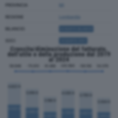
PROVINCIA
MI
REGIONE
Lombardia
BILANCIO
ACQUISTA BILANCIO
SOCI
ACQUISTA SOCI
Crescita/diminuzione del fatturato,
dell'utile e della produzione dal 2019
al 2024