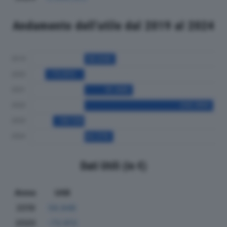
Andamento dell'utile dal 2019 al 2024
Dati Utili (in €)
Anno
Utili
2019
58.848
2020
-73.913