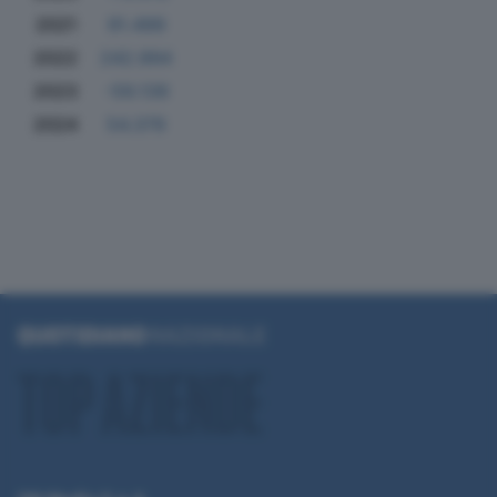
2021
91.499
2022
242.994
2023
-59.139
2024
54.379