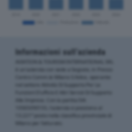
Informazioni sull’azienda
AVIATION & TOURISM INTERNATIONAL SRL
è un'azienda con sede a Segrate, in Presso
Centro Comm.le Milano S.felice, operante
nel settore Attività Di Supporto Per Le
Funzioni D'ufficio E Altri Servizi Di Supporto
Alle Imprese. Con la partita IVA
10565090155, l'azienda si posiziona al
13.221° posto nella classifica provinciale di
Milano per fatturato.