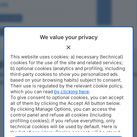
dia
A BILANCIO
A SOCI
We value your privacy
This website uses cookies: a) necessary (technical)
azienda
cookies for the use of the site and related services;
b) optional cookies (analytics and profiling, including
da con sede a Milano, in Via Santa Tecla 4, operante nel
third-party cookies to show you personalized ads
based on your browsing habits) subject to consent.
ocicli). Con la partita IVA 01218710125
Their use is regulated by the relevant cookie policy,
which you can read
by clicking here
.
To give consent to optional cookies, you can accept
all of them by clicking the Accept All button below.
By clicking Manage Options, you can access the
control panel and refuse all cookies (including
profiling cookies); if you refuse everything, only
technical cookies will be used by default. Here is
the list of
providers
. Cookie consent will be stored