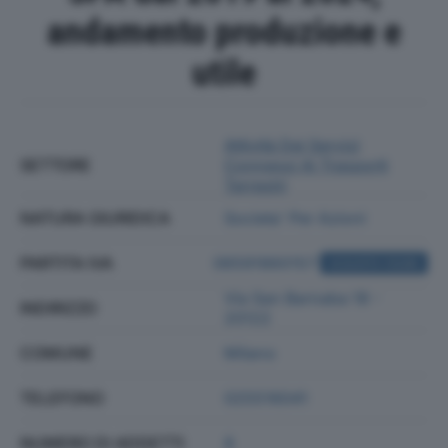
andamento produzione e
utile
Attività Dei Servizi
SETTORE
Connessi Ai Trasporti
Terrestri
NATURA GIURIDICA
Societa' Per Azioni
PARTITA IVA
06591860157
ACQUISTA VISURA
Via San Barnaba 18 -
INDIRIZZO
20122
COMUNE
Milano
TELEFONO
025516041
NUMERO DI ADDETTI
8