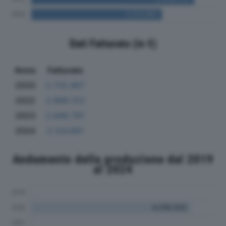
Dati Fatturato (in €)
Anno
Fatturato
2020
2.725.867
2022
2.899.313
2023
2.649.797
2024
2.124.891
Andamento della produzione dal 2019
al 2024