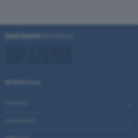
QN Media S.p.A.
CATEGORIE
ABBONAMENTI