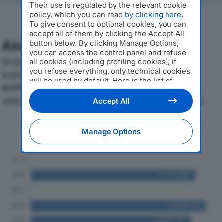
Their use is regulated by the relevant cookie
policy, which you can read
by clicking here
.
To give consent to optional cookies, you can
accept all of them by clicking the Accept All
Analisi Economica 2019-2024
button below. By clicking Manage Options,
you can access the control panel and refuse
Di seguito l'andamento dei principali indicatori
all cookies (including profiling cookies); if
you refuse everything, only technical cookies
economici di AUTOPARCHEGGIO COMMENDA S.
will be used by default. Here is the list of
BARNABA SPAdal 2019 al 2024, con particolare
providers
. Cookie consent will be stored and
applied also to the other websites of
attenzione a fatturato, produzione e utile d'esercizio.
Accept All
Editoriale Nazionale and their subdomains. By
expressing your choice on this site, you will
Andamento del fatturato dal 2019
therefore not be asked again on other
Manage Options
al 2024
Editoriale Nazionale websites that use the
same consent management platform (CMP).
You can still modify or withdraw your choice
at any time through the “Privacy Settings”
section.