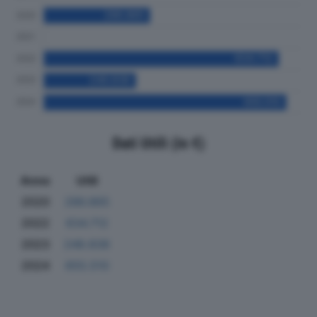
Dati Utili (in €)
Anno
Utili
2020
286.865
2022
634.712
2023
248.838
2024
655.510