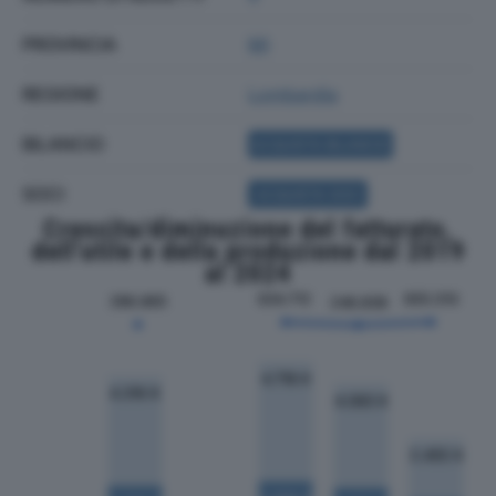
PROVINCIA
MI
REGIONE
Lombardia
BILANCIO
ACQUISTA BILANCIO
SOCI
ACQUISTA SOCI
Crescita/diminuzione del fatturato,
dell'utile e della produzione dal 2019
al 2024