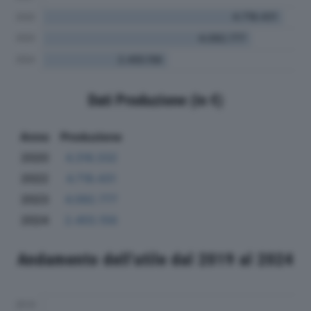
Dati Produzione (in €)
Anno
Produzione
2020
4.316.332
2022
4.718.431
2023
4.092.777
2024
2.455.156
Andamento dell'utile dal 2019 al 2024