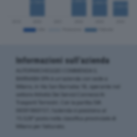
Informazioni sull’azienda
AUTOPARCHEGGIO COMMENDA S.
BARNABA SPA è un'azienda con sede a
Milano, in Via San Barnaba 18, operante nel
settore Attività Dei Servizi Connessi Ai
Trasporti Terrestri. Con la partita IVA
06591860157, l'azienda si posiziona al
15.528° posto nella classifica provinciale di
Milano per fatturato.