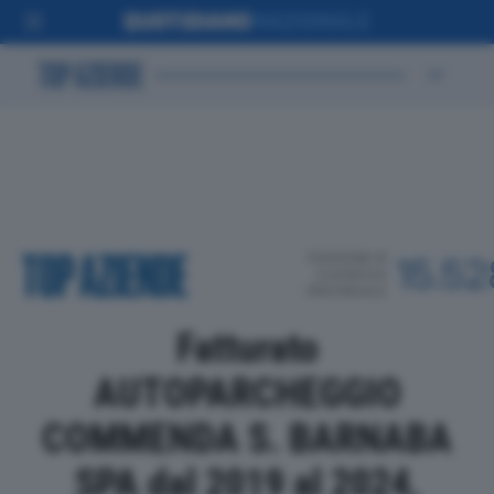
POSIZIONE IN
15.52
CLASSIFICA
PROVINCIALE
Fatturato
AUTOPARCHEGGIO
COMMENDA S. BARNABA
SPA dal 2019 al 2024,