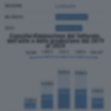
REGIONE
Lombardia
BILANCIO
ACQUISTA BILANCIO
SOCI
ACQUISTA SOCI
Crescita/diminuzione del fatturato,
dell'utile e della produzione dal 2019
al 2024