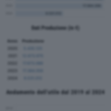
Dati Produzione (in €)
Anno
Produzione
2020
5.435.125
2021
12.673.975
2022
17.673.086
2023
17.384.356
2024
9.531.012
Andamento dell'utile dal 2019 al 2024