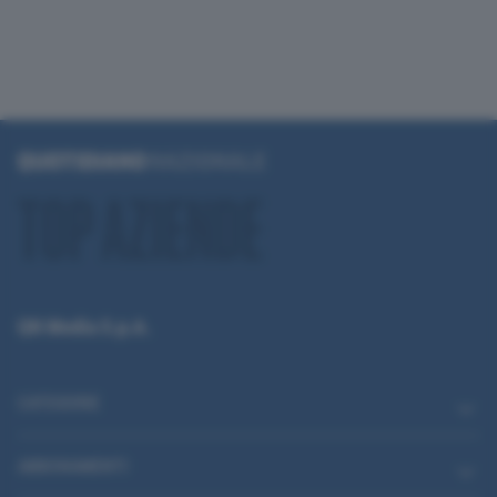
QN Media S.p.A.
CATEGORIE
ABBONAMENTI