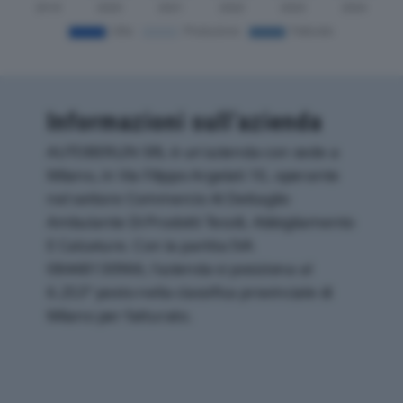
Informazioni sull’azienda
AUTOBERLIN SRL è un'azienda con sede a
Milano, in Via Filippo Argelati 10, operante
nel settore Commercio Al Dettaglio
Ambulante Di Prodotti Tessili, Abbigliamento
E Calzature. Con la partita IVA
08448130966, l'azienda si posiziona al
6.253° posto nella classifica provinciale di
Milano per fatturato.