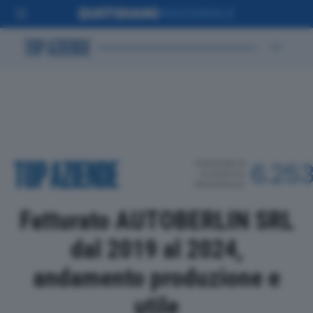
POSIZIONE IN
6.25
CLASSIFICA
PROVINCIALE
Fatturato AUTOBERLIN SRL
dal 2019 al 2024,
andamento produzione e
utile