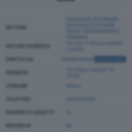
Commercio Al Dettaglio
Ambulante Di Prodotti
SETTORE
Tessili, Abbigliamento E
Calzature
Societa' A Responsabilita'
NATURA GIURIDICA
Limitata
PARTITA IVA
08448130966
ACQUISTA VISURA
Via Filippo Argelati 10 -
INDIRIZZO
20143
COMUNE
Milano
TELEFONO
0282943868
NUMERO DI ADDETTI
10
PROVINCIA
MI