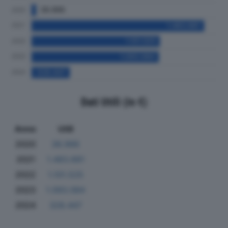
Dati Utili (in €)
Anno
Utili
2020
38.986
2021
1.483.681
2022
1.101.525
2023
1.093.084
2024
328.447