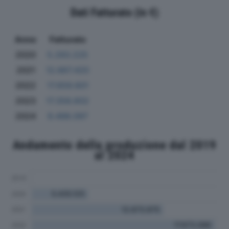
Dati Fatturato (in €)
Anno
Fatturato
2020
5.293.225
2021
12.667.420
2022
17.659.601
2023
17.358.602
2024
9.498.097
Andamento della produzione dal 2019
al 2024