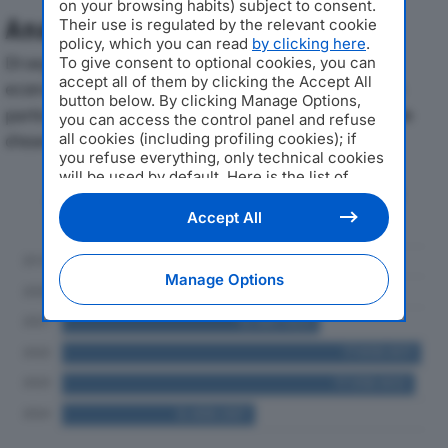
on your browsing habits) subject to consent.
Analisi Economica 2019-2024
Their use is regulated by the relevant cookie
policy, which you can read
by clicking here
.
Di seguito l'andamento dei principali indicatori
To give consent to optional cookies, you can
accept all of them by clicking the Accept All
economici di AUTOBERLIN SRLdal 2019 al 2024, con
button below. By clicking Manage Options,
particolare attenzione a fatturato, produzione e utile
you can access the control panel and refuse
all cookies (including profiling cookies); if
d'esercizio.
you refuse everything, only technical cookies
will be used by default. Here is the list of
Andamento del fatturato dal 2019
providers
. Cookie consent will be stored and
al 2024
applied also to the other websites of
Accept All
Editoriale Nazionale and their subdomains. By
expressing your choice on this site, you will
therefore not be asked again on other
Manage Options
Editoriale Nazionale websites that use the
same consent management platform (CMP).
You can still modify or withdraw your choice
at any time through the “Privacy Settings”
section.