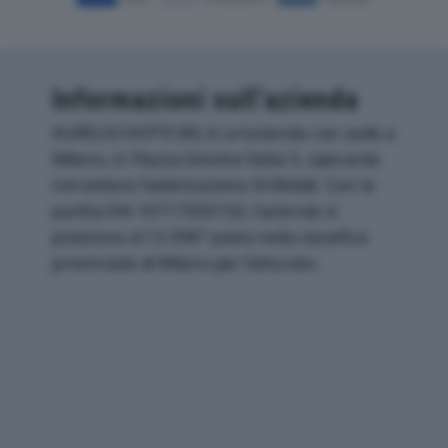
Informazioni sull’azienda
AURELIO DOTTI SRL è un'azienda con sede a
Milano, in Piazza Giovine Italia 3, operante
nel settore Fabbricazione Di Mobili. Con la
partita IVA 10717920150, l'azienda si
posiziona al 13.996° posto nella classifica
provinciale di Milano per fatturato.