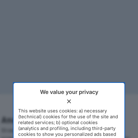
We value your privacy
This website uses cookies: a) necessary
(technical) cookies for the use of the site and
Analisi Economica 2019-2024
related services; b) optional cookies
(analytics and profiling, including third-party
Di seguito l'andamento dei principali indicatori
cookies to show you personalized ads based