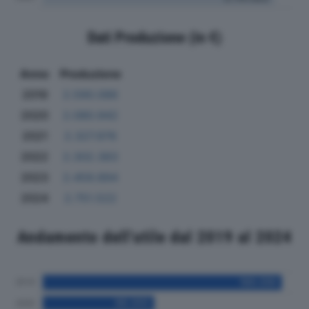
Dati Produzione (in €)
Anno
Produzione
2019
2.590.086
2020
2.080.942
2021
2.327.976
2022
2.302.383
2023
2.459.894
2024
2.751.522
Andamento dell'utile dal 2019 al 2024