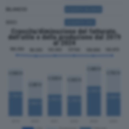
BILANCIO
ACQUISTA BILANCIO
SOCI
ACQUISTA SOCI
Crescita/diminuzione del fatturato,
dell'utile e della produzione dal 2019
al 2024