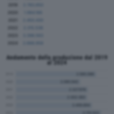
2019
2.783.650
2020
1.984.166
2021
2.450.430
2022
2.315.538
2023
3.398.563
2024
2.668.958
Andamento della produzione dal 2019
al 2024