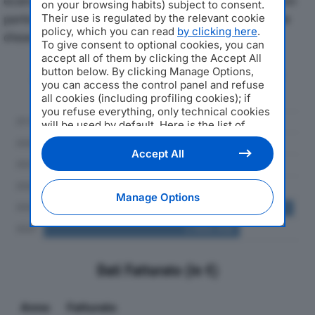
economici di AURELIO DOTTI SRLdal 2019 al 2024, con
on your browsing habits) subject to consent.
particolare attenzione a fatturato, produzione e utile
Their use is regulated by the relevant cookie
policy, which you can read
by clicking here
.
d'esercizio.
To give consent to optional cookies, you can
accept all of them by clicking the Accept All
button below. By clicking Manage Options,
Andamento del fatturato dal 2019
you can access the control panel and refuse
al 2024
all cookies (including profiling cookies); if
you refuse everything, only technical cookies
will be used by default. Here is the list of
providers
. Cookie consent will be stored and
applied also to the other websites of
Accept All
Editoriale Nazionale and their subdomains. By
expressing your choice on this site, you will
therefore not be asked again on other
Manage Options
Editoriale Nazionale websites that use the
same consent management platform (CMP).
You can still modify or withdraw your choice
at any time through the “Privacy Settings”
section.
Dati Fatturato (in €)
Anno
Fatturato