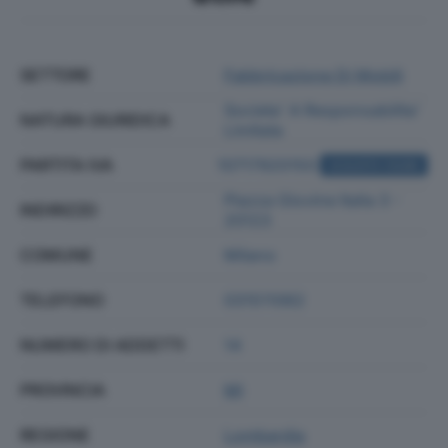
SETTORE
Fabbricazione Di Mobili
Societa' A Responsabilita'
NATURA GIURIDICA
Limitata
PARTITA IVA
10717920150
ACQUISTA VISURA
Piazza Giovine Italia 3 -
INDIRIZZO
20123
COMUNE
Milano
TELEFONO
031511062
NUMERO DI ADDETTI
14
PROVINCIA
MI
REGIONE
Lombardia