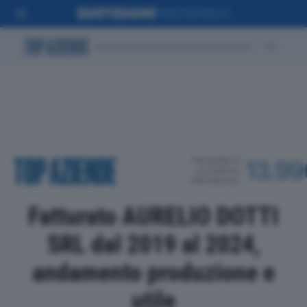
POSIZIONE IN
13.99
CLASSIFICA
PROVINCIALE
Fatturato AURELIO DOTTI
SRL dal 2019 al 2024,
andamento produzione e
utile