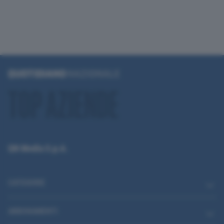
QN Media S.p.A.
CATEGORIE
ABBONAMENTI