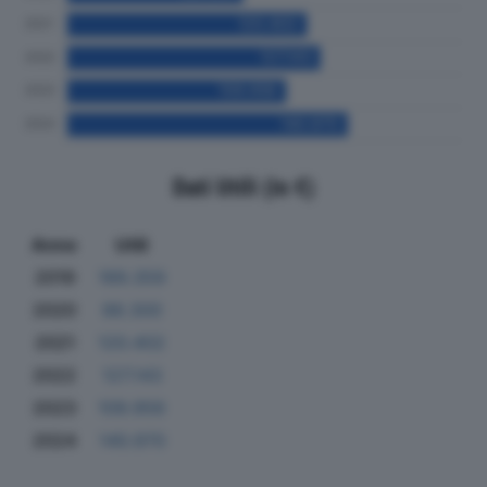
Dati Utili (in €)
Anno
Utili
2019
189.359
2020
88.300
2021
120.402
2022
127.143
2023
109.956
2024
140.970