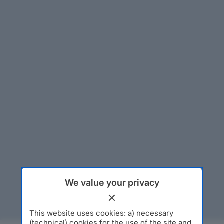
We value your privacy
This website uses cookies: a) necessary
(technical) cookies for the use of the site and