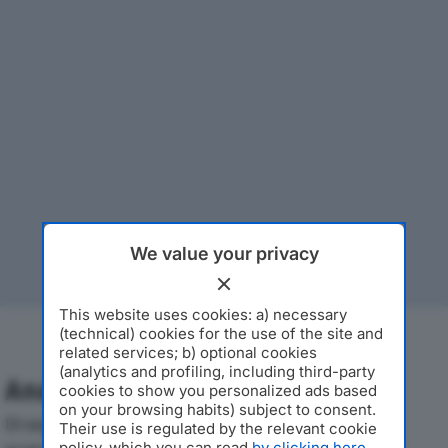
We value your privacy
This website uses cookies: a) necessary
(technical) cookies for the use of the site and
related services; b) optional cookies
(analytics and profiling, including third-party
Analisi Economica 2019-2024
cookies to show you personalized ads based
on your browsing habits) subject to consent.
Di seguito l'andamento dei principali indicatori
Their use is regulated by the relevant cookie
policy, which you can read
by clicking here
.