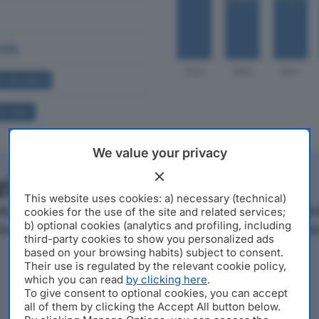
dia
A BILANCIO
A SOCI
We value your privacy
azienda
This website uses cookies: a) necessary (technical)
a Milano, in Via Cappuccio 13, operante nel settore Attivit
cookies for the use of the site and related services;
b) optional cookies (analytics and profiling, including
tita IVA 03328930288, l'azienda si posiziona al 12.025° posto
third-party cookies to show you personalized ads
based on your browsing habits) subject to consent.
Their use is regulated by the relevant cookie policy,
which you can read
by clicking here
.
To give consent to optional cookies, you can accept
all of them by clicking the Accept All button below.