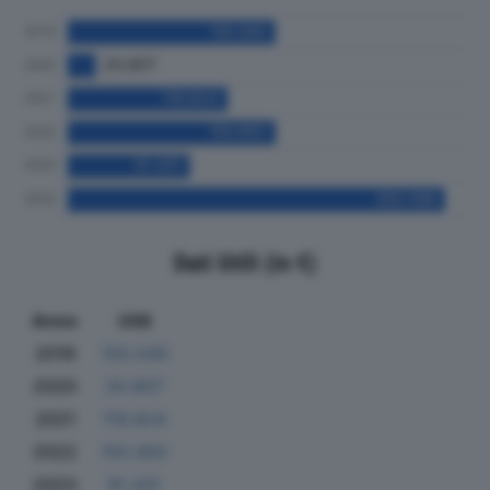
Dati Utili (in €)
Anno
Utili
2019
155.540
2020
20.807
2021
119.824
2022
155.692
2023
91.431