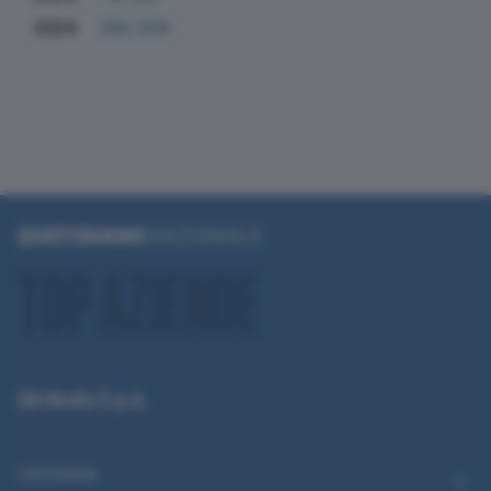
2024
282.558
QN Media S.p.A.
CATEGORIE