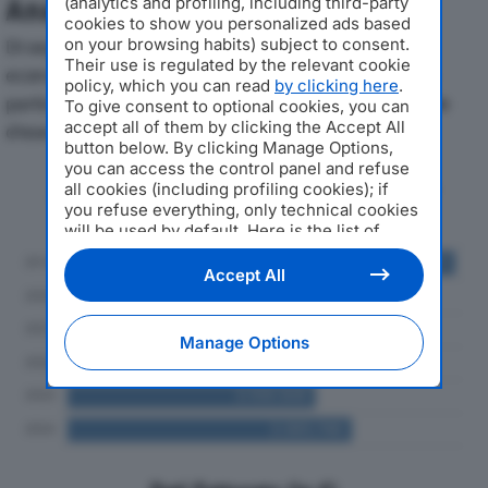
(analytics and profiling, including third-party
Analisi Economica 2019-2024
cookies to show you personalized ads based
on your browsing habits) subject to consent.
Di seguito l'andamento dei principali indicatori
Their use is regulated by the relevant cookie
economici di ALUMOTION SRLdal 2019 al 2024, con
policy, which you can read
by clicking here
.
particolare attenzione a fatturato, produzione e utile
To give consent to optional cookies, you can
accept all of them by clicking the Accept All
d'esercizio.
button below. By clicking Manage Options,
you can access the control panel and refuse
Andamento del fatturato dal 2019
all cookies (including profiling cookies); if
al 2024
you refuse everything, only technical cookies
will be used by default. Here is the list of
providers
. Cookie consent will be stored and
applied also to the other websites of
Accept All
Editoriale Nazionale and their subdomains. By
expressing your choice on this site, you will
therefore not be asked again on other
Manage Options
Editoriale Nazionale websites that use the
same consent management platform (CMP).
You can still modify or withdraw your choice
at any time through the “Privacy Settings”
section.