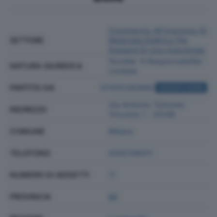
Commercio All'ingrosso Di
SETTORE
Materiale Elettrico Per
Impianti Di Uso Industriale
Societa' A Responsabilita'
NATURA GIURIDICA
Limitata
PARTITA IVA
07005280966
ACQUISTA VISURA
Via Antonio Tolomeo
INDIRIZZO
Trivulzio 1 - 20146
COMUNE
Milano
TELEFONO
0292106011
NUMERO DI ADDETTI
11
PROVINCIA
MI