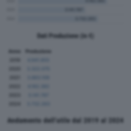
Dati Produzione (in €)
Anno
Produzione
2019
4.941.855
2020
3.322.075
2021
3.863.109
2022
4.162.382
2023
3.141.787
2024
3.732.263
Andamento dell'utile dal 2019 al 2024