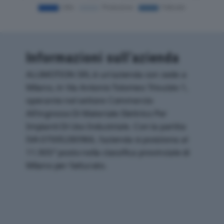
Informazioni sull’azienda
ALUMOTION SRL è un'azienda con sede a
Milano, in Via Antonio Tolomeo Trivulzio 1,
operante nel settore Commercio
All'ingrosso Di Materiale Elettrico Per
Impianti Di Uso Industriale. Con la partita
IVA 07005280966, l'azienda si posiziona al
11.905° posto nella classifica provinciale di
Milano per fatturato.