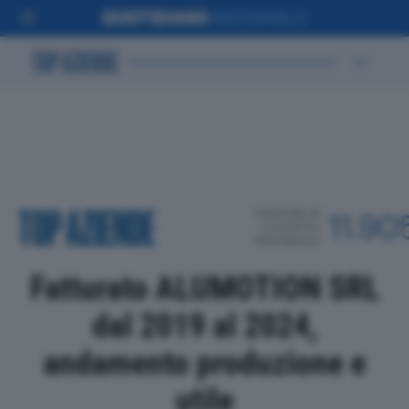
POSIZIONE IN
11.90
CLASSIFICA
PROVINCIALE
Fatturato ALUMOTION SRL
dal 2019 al 2024,
andamento produzione e
utile