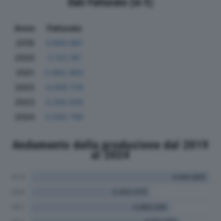
Dati Fatturato (in €)
Anno
Fatturato
2019
4.860.881
2020
3.122.161
2021
3.682.882
2022
4.006.729
2023
3.109.509
2024
3.565.746
Andamento della produzione dal 2019
al 2024