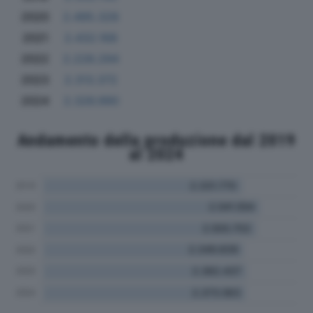
2020
2.495.328
2021
2.432.168
2022
2.228.294
2023
2.313.372
2024
2.326.990
Andamento della produzione dal 2019
al 2024