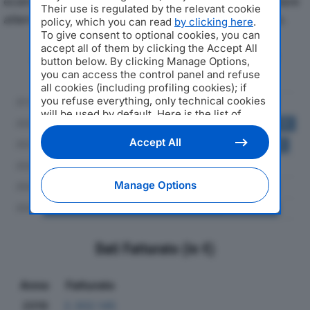
economici di AIMO SRLdal 2019 al 2024, con particolare
Their use is regulated by the relevant cookie
attenzione a fatturato, produzione e utile d'esercizio.
policy, which you can read
by clicking here
.
To give consent to optional cookies, you can
accept all of them by clicking the Accept All
Andamento del fatturato dal 2019
button below. By clicking Manage Options,
al 2024
you can access the control panel and refuse
all cookies (including profiling cookies); if
you refuse everything, only technical cookies
will be used by default. Here is the list of
providers
. Cookie consent will be stored and
applied also to the other websites of
Accept All
Editoriale Nazionale and their subdomains. By
expressing your choice on this site, you will
therefore not be asked again on other
Manage Options
Editoriale Nazionale websites that use the
same consent management platform (CMP).
You can still modify or withdraw your choice
at any time through the “Privacy Settings”
section.
Dati Fatturato (in €)
Anno
Fatturato
2019
2.302.145