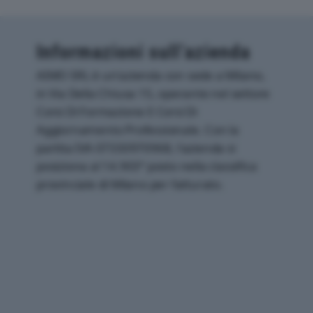
Informazioni sull’azienda
AIMO SRL è un'azienda con sede a Milano,
in Via Della Chiusa 15, operante nel settore
Corsi Di Formazione E Corsi Di
Aggiornamento Professionale. Con la
partita IVA 07330970968, l'azienda si
posiziona al 14.903° posto nella classifica
provinciale di Milano per fatturato.