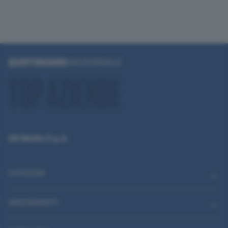
QN Media S.p.A.
CATEGORIE
ABBONAMENTI