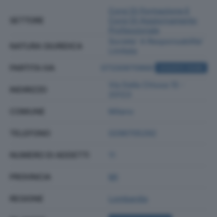
Corsi Di Formazione E
SETTORE
Corsi Di Aggiornamento
Professionale
Societa' A Responsabilita'
NATURA GIURIDICA
Limitata
PARTITA IVA
07330970968
ACQUISTA VISURA
Via Della Chiusa 15 -
INDIRIZZO
20123
COMUNE
Milano
TELEFONO
0296705292
NUMERO DI ADDETTI
11
PROVINCIA
MI
REGIONE
Lombardia