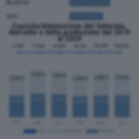
BILANCIO
ACQUISTA BILANCIO
SOCI
ACQUISTA SOCI
Crescita/diminuzione del fatturato,
dell'utile e della produzione dal 2019
al 2024