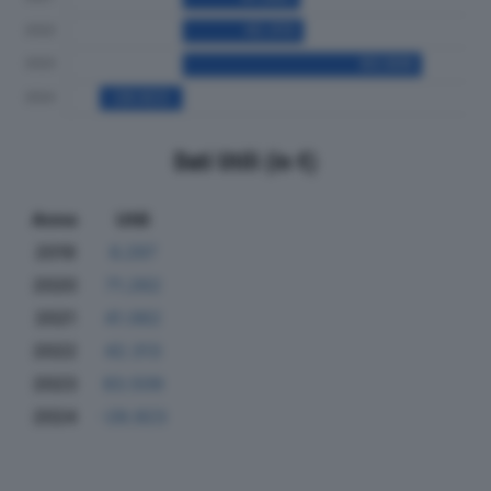
Dati Utili (in €)
Anno
Utili
2019
6.297
2020
71.262
2021
41.062
2022
42.313
2023
83.509
2024
-28.923