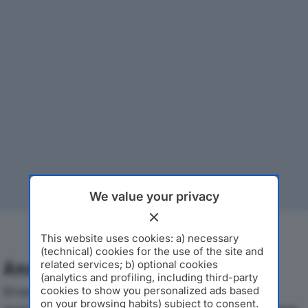
We value your privacy
This website uses cookies: a) necessary
(technical) cookies for the use of the site and
Analisi Economica 2019-2024
related services; b) optional cookies
(analytics and profiling, including third-party
Di seguito l'andamento dei principali indicatori
cookies to show you personalized ads based
on your browsing habits) subject to consent.