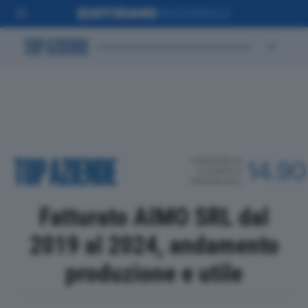
POSIZIONE IN
14.9
CLASSIFICA
PROVINCIALE
Fatturato AIMO SRL dal
2019 al 2024, andamento
produzione e utile