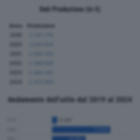
Dati Produzione (in €)
Anno
Produzione
2019
2.331.770
2020
2.541.554
2021
2.500.702
2022
2.349.839
2023
2.382.437
2024
2.373.563
Andamento dell'utile dal 2019 al 2024