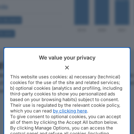
dia
A BILANCIO
A SOCI
We value your privacy
azienda
on sede a Milano, in Via Della Moscova 40/1, operante ne
This website uses cookies: a) necessary (technical)
 E Servizi Connessi. Con la partita IVA 06469420480, l'azien
cookies for the use of the site and related services;
b) optional cookies (analytics and profiling, including
turato.
third-party cookies to show you personalized ads
based on your browsing habits) subject to consent.
Their use is regulated by the relevant cookie policy,
which you can read
by clicking here
.
To give consent to optional cookies, you can accept
all of them by clicking the Accept All button below.
By clicking Manage Options, you can access the
control panel and refuse all cookies (including