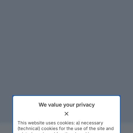
We value your privacy
This website uses cookies: a) necessary
(technical) cookies for the use of the site and