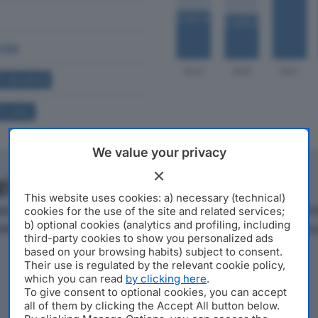
dia
A BILANCIO
A SOCI
We value your privacy
azienda
This website uses cookies: a) necessary (technical)
no, in Via Ernesto Breda 120, operante nel settore Comme
cookies for the use of the site and related services;
b) optional cookies (analytics and profiling, including
Civile. Con la partita IVA 01493740151, l'azienda si posiziona
third-party cookies to show you personalized ads
based on your browsing habits) subject to consent.
Their use is regulated by the relevant cookie policy,
which you can read
by clicking here
.
To give consent to optional cookies, you can accept
all of them by clicking the Accept All button below.