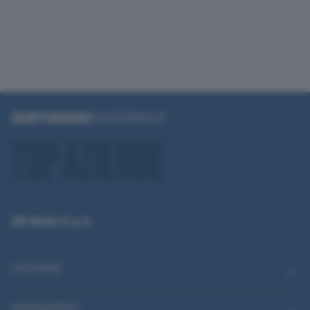
QN Media S.p.A.
CATEGORIE
ABBONAMENTI