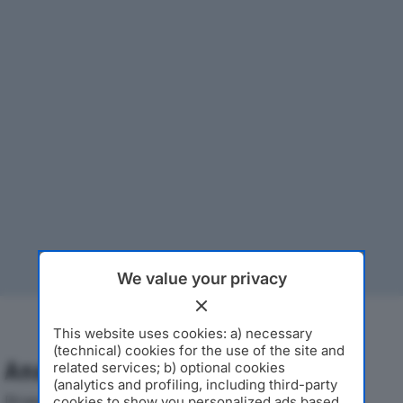
We value your privacy
This website uses cookies: a) necessary
(technical) cookies for the use of the site and
Analisi Economica 2019-2024
related services; b) optional cookies
(analytics and profiling, including third-party
Di seguito l'andamento dei principali indicatori
cookies to show you personalized ads based