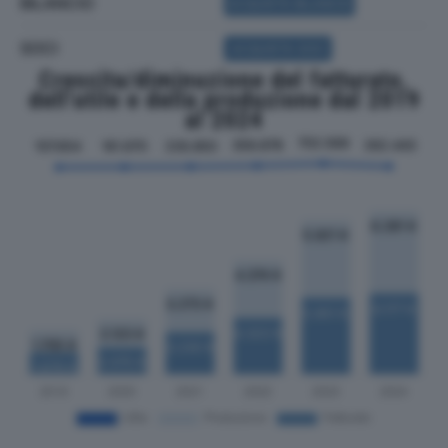
BILANCIO
ACQUISTA BILANCIO
SOCI
ACQUISTA SOCI
Crescita/diminuzione del fatturato,
dell'utile e della produzione dal 2019
al 2024