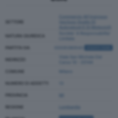
Commercio All'ingrosso
SETTORE
(escluso Quello Di
Autoveicoli E Di Motocicli)
Societa' A Responsabilita'
NATURA GIURIDICA
Limitata
PARTITA IVA
03335380543
ACQUISTA VISURA
Viale San Michele Del
INDIRIZZO
Carso 10 - 20144
COMUNE
Milano
NUMERO DI ADDETTI
13
PROVINCIA
MI
REGIONE
Lombardia