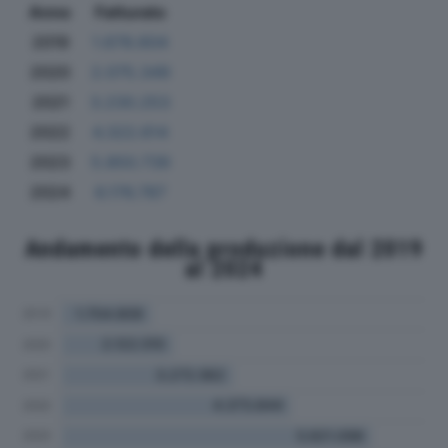
Anno
Fatturato
2019
1.678.604
2020
2.075.349
2021
3.230.253
2022
4.322.614
2023
5.850.739
2024
6.176.787
Andamento della produzione dal 2019
al 2024