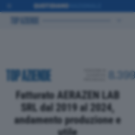
POSIZIONE IN
8.39
CLASSIFICA
PROVINCIALE
Fatturato AERAZEN LAB
SRL dal 2019 al 2024,
andamento produzione e
utile