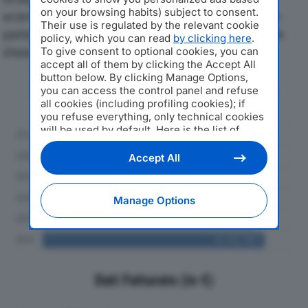
on your browsing habits) subject to consent.
economici di AERAZEN LAB SRLdal 2019 al 2024, con
Their use is regulated by the relevant cookie
particolare attenzione a fatturato, produzione e utile
policy, which you can read
by clicking here
.
d'esercizio.
To give consent to optional cookies, you can
accept all of them by clicking the Accept All
button below. By clicking Manage Options,
Andamento del fatturato dal 2019
you can access the control panel and refuse
al 2024
all cookies (including profiling cookies); if
you refuse everything, only technical cookies
will be used by default. Here is the list of
providers
. Cookie consent will be stored and
applied also to the other websites of
Accept All
Editoriale Nazionale and their subdomains. By
expressing your choice on this site, you will
therefore not be asked again on other
Manage Options
Editoriale Nazionale websites that use the
same consent management platform (CMP).
You can still modify or withdraw your choice
at any time through the “Privacy Settings”
section.
Dati Fatturato (in €)