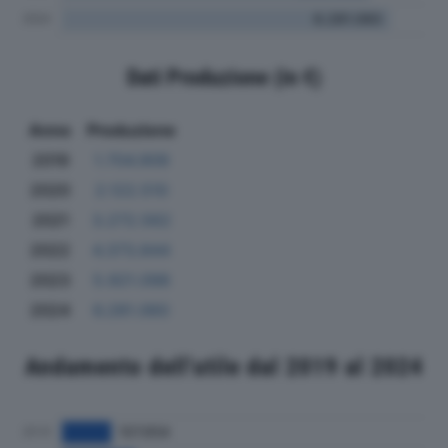
Dati Produzione (in €)
Anno
Produzione
2019
1.704.909
2020
2.122.510
2021
3.272.562
2022
4.373.844
2023
5.921.098
2024
6.281.060
Andamento dell'utile dal 2019 al 2024