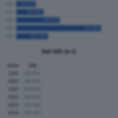
Dati Utili (in €)
Anno
Utili
2019
107.654
2020
161.670
2021
226.850
2022
359.878
2023
702.569
2024
262.443