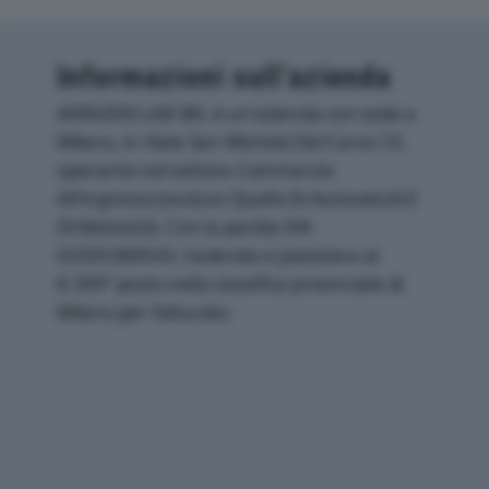
Informazioni sull’azienda
AERAZEN LAB SRL è un'azienda con sede a
Milano, in Viale San Michele Del Carso 10,
operante nel settore Commercio
All'ingrosso (escluso Quello Di Autoveicoli E
Di Motocicli). Con la partita IVA
03335380543, l'azienda si posiziona al
8.399° posto nella classifica provinciale di
Milano per fatturato.