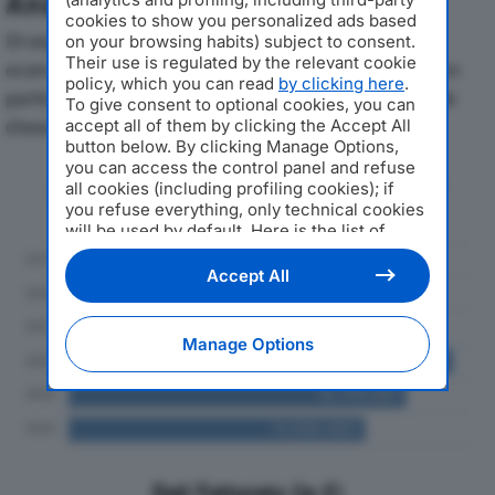
Analisi Economica 2019-2024
cookies to show you personalized ads based
Di seguito l'andamento dei principali indicatori
on your browsing habits) subject to consent.
Their use is regulated by the relevant cookie
economici di ACQUA & SOLE SRLdal 2019 al 2024, con
policy, which you can read
by clicking here
.
particolare attenzione a fatturato, produzione e utile
To give consent to optional cookies, you can
d'esercizio.
accept all of them by clicking the Accept All
button below. By clicking Manage Options,
you can access the control panel and refuse
Andamento del fatturato dal 2019
all cookies (including profiling cookies); if
al 2024
you refuse everything, only technical cookies
will be used by default. Here is the list of
providers
. Cookie consent will be stored and
applied also to the other websites of
Accept All
Editoriale Nazionale and their subdomains. By
expressing your choice on this site, you will
therefore not be asked again on other
Manage Options
Editoriale Nazionale websites that use the
same consent management platform (CMP).
You can still modify or withdraw your choice
at any time through the “Privacy Settings”
section.
Dati Fatturato (in €)