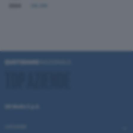
2024
-58.295
QN Media S.p.A.
CATEGORIE