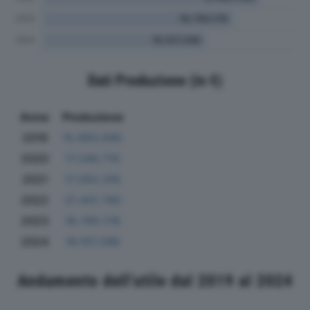
Dati Produzione (in €)
Anno
Produzione
2019
15.693.945
2020
17.240.715
2021
17.263.316
2022
21.431.740
2023
18.795.178
2024
16.107.296
Andamento dell'utile dal 2019 al 2024