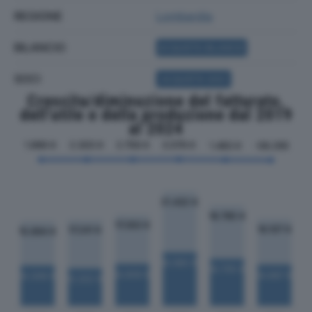
REGIONE
Lombardia
BILANCIO
ACQUISTA BILANCIO
SOCI
ACQUISTA SOCI
Crescita/diminuzione del fatturato,
dell'utile e della produzione dal 2019
al 2024