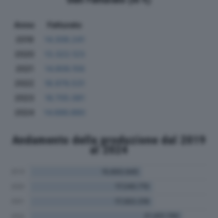
Anno
Fatturato
2019
14.308.241
2020
13.322.123
2021
14.909.156
2022
18.979.531
2023
16.705.081
2024
14.686.880
Andamento della produzione dal 2019
al 2024