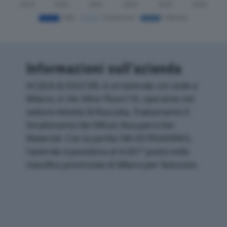
Informazioni sull’azienda
ACQUA & SOLE SRL è un'azienda con sede a
Milano, in Via Vittor Pisani 16, operante nel
settore Attività Di Raccolta, Trattamento E
Smaltimento Dei Rifiuti; Recupero Dei
Materiali. Con la partita IVA 05795600963,
l'azienda si posiziona al 4.561° posto nella
classifica provinciale di Milano per fatturato.