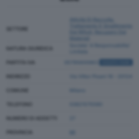
Attività Di Raccolta,
Trattamento E Smaltimento
SETTORE
Dei Rifiuti; Recupero Dei
Materiali
Societa' A Responsabilita'
NATURA GIURIDICA
Limitata
PARTITA IVA
05795600963
ACQUISTA VISURA
INDIRIZZO
Via Vittor Pisani 16 - 20124
COMUNE
Milano
TELEFONO
03821575580
NUMERO DI ADDETTI
27
PROVINCIA
MI