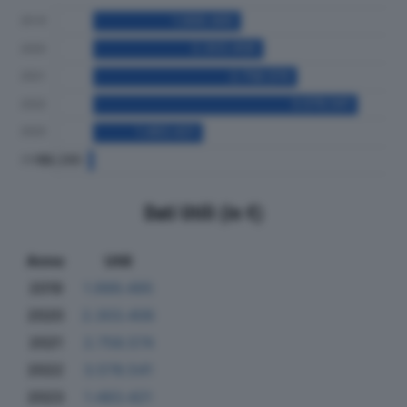
Dati Utili (in €)
Anno
Utili
2019
1.999.495
2020
2.303.406
2021
2.758.574
2022
3.578.541
2023
1.483.421