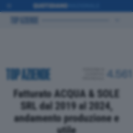
POSIZIONE IN
4.561
CLASSIFICA
PROVINCIALE
Fatturato ACQUA & SOLE
SRL dal 2019 al 2024,
andamento produzione e
utile