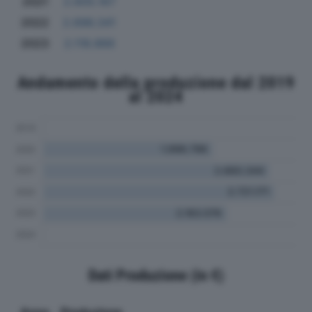
2021
2.605.167
2022
2.696.341
2023
2.118.866
Andamento della produzione dal 2019
al 2024
Dati Produzione (in €)