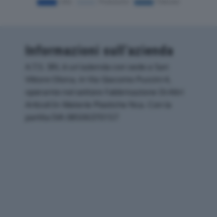
Informazioni sull’azienda
A.T.S. SRL è un'azienda con sede a San
Vittore Olona, in Via Giacomo Puccini 4,
operante nel settore Fabbricazione Di Altri
Articoli In Materie Plastiche Nca. Con la
partita IVA 08506370157