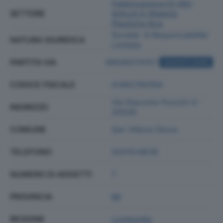
Fabbricazione Di Altri
SETTORE
Articoli In Materie
Plastiche Nca
Societa' A Responsabilita'
NATURA GIURIDICA
Limitata
PARTITA IVA
08506370157
ACQUISTA VISURA
CODICE FISCALE
01462760164
Via Giacomo Puccini 4 -
INDIRIZZO
20028
COMUNE
San Vittore Olona
TELEFONO
0331514636
NUMERO DI ADDETTI
7
PROVINCIA
MI
REGIONE
Lombardia