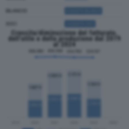
BILANCIO
ACQUISTA BILANCIO
SOCI
ACQUISTA SOCI
Crescita/diminuzione del fatturato,
dell'utile e della produzione dal 2019
al 2024