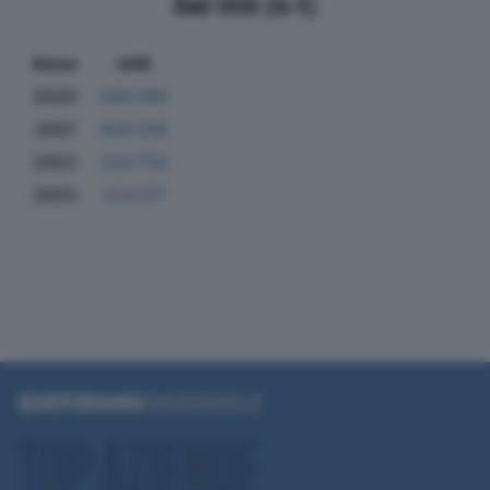
Dati Utili (in €)
Anno
Utili
2020
306.080
2021
426.258
2022
224.750
2023
224.127