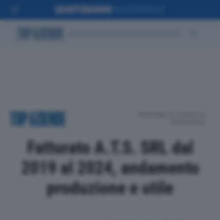
POSIZIONE IN CLASSIFICA
PROVINCIALE
Fatturato A.T.S. SRL dal
2019 al 2024, andamento
produzione e utile