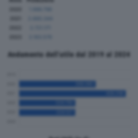
Anno
Produzione
2020
1.996.796
2021
2.660.344
2022
2.721.171
2023
2.163.576
Andamento dell'utile dal 2019 al 2024