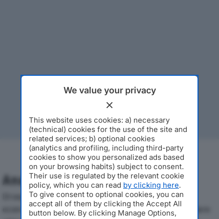
We value your privacy
This website uses cookies: a) necessary
(technical) cookies for the use of the site and
related services; b) optional cookies
(analytics and profiling, including third-party
cookies to show you personalized ads based
on your browsing habits) subject to consent.
Their use is regulated by the relevant cookie
Analisi Economica 2019-2024
policy, which you can read
by clicking here
.
To give consent to optional cookies, you can
Di seguito l'andamento dei principali indicatori
accept all of them by clicking the Accept All
economici di A.T.S. SRLdal 2019 al 2024, con particolare
button below. By clicking Manage Options,