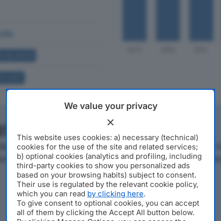
dia
A BILANCIO
A SOCI
We value your privacy
azienda
This website uses cookies: a) necessary (technical)
 con sede a Goito, in Via Amerigo Vespucci 7, operante n
cookies for the use of the site and related services;
b) optional cookies (analytics and profiling, including
cicli). Con la partita IVA 01644390203, l'azienda si posizion
third-party cookies to show you personalized ads
based on your browsing habits) subject to consent.
Their use is regulated by the relevant cookie policy,
which you can read
by clicking here
.
To give consent to optional cookies, you can accept
all of them by clicking the Accept All button below.