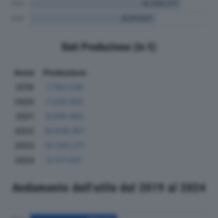
Dati Produzione (in €)
Anno
Produzione
2019
7.793.536
2020
7.229.002
2021
9.619.463
2022
10.636.357
2023
10.203.271
2024
8.517.037
Andamento dell'utile dal 2019 al 2024