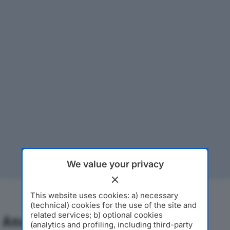
We value your privacy
This website uses cookies: a) necessary
(technical) cookies for the use of the site and
related services; b) optional cookies
Analisi Economica 2019-2024
(analytics and profiling, including third-party