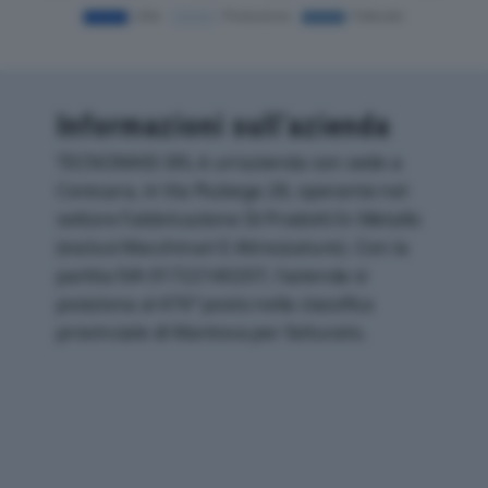
Informazioni sull’azienda
TECNOMAIS SRL è un'azienda con sede a
Ceresara, in Via Piubega 28, operante nel
settore Fabbricazione Di Prodotti In Metallo
(esclusi Macchinari E Attrezzature). Con la
partita IVA 01722140207, l'azienda si
posiziona al 476° posto nella classifica
provinciale di Mantova per fatturato.