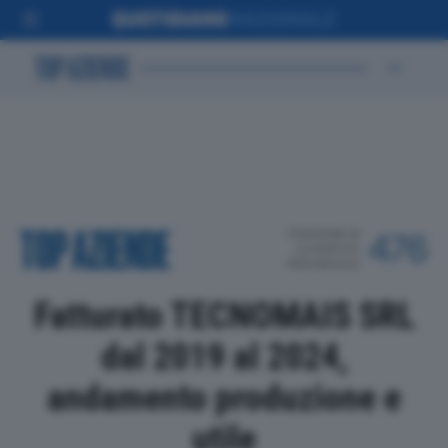
POSIZIONE IN
476
CLASSIFICA
PROVINCIALE
Fatturato TECNOMAIS SRL
dal 2019 al 2024,
andamento produzione e
utile