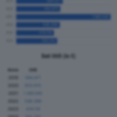
Dati Utili (in €)
Anno
Utili
2019
584.471
2020
553.975
2021
1.186.045
2022
548.398
2023
474.119
2024
515.210