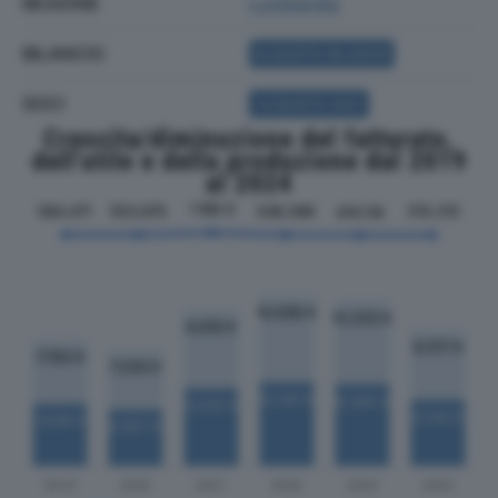
REGIONE
Lombardia
BILANCIO
ACQUISTA BILANCIO
SOCI
ACQUISTA SOCI
Crescita/diminuzione del fatturato,
dell'utile e della produzione dal 2019
al 2024