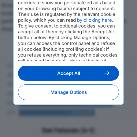
cookies to show you personalized ads based
Di seguito l'andamento dei principali indicatori
on your browsing habits) subject to consent.
economici di TECNOMAIS SRLdal 2019 al 2024, con
Their use is regulated by the relevant cookie
policy, which you can read
by clicking here
.
particolare attenzione a fatturato, produzione e utile
To give consent to optional cookies, you can
d'esercizio.
accept all of them by clicking the Accept All
button below. By clicking Manage Options,
you can access the control panel and refuse
Andamento del fatturato dal 2019
all cookies (including profiling cookies); if
al 2024
you refuse everything, only technical cookies
will be used by default. Here is the list of
providers
. Cookie consent will be stored and
applied also to the other websites of
Accept All
Editoriale Nazionale and their subdomains. By
expressing your choice on this site, you will
therefore not be asked again on other
Manage Options
Editoriale Nazionale websites that use the
same consent management platform (CMP).
You can still modify or withdraw your choice
at any time through the “Privacy Settings”
section.
Dati Fatturato (in €)