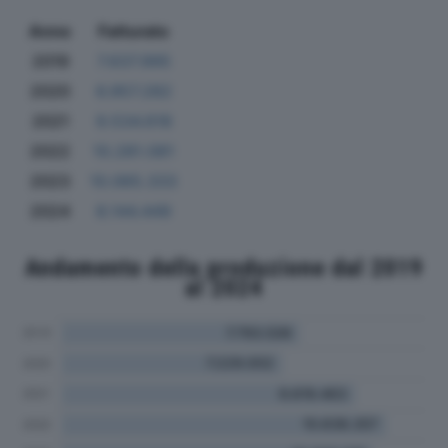
Anno
Fatturato
2019
7.637.995
2020
6.957.282
2021
9.534.618
2022
10.281.081
2023
10.065.333
2024
8.144.449
Andamento della produzione dal 2019
al 2024