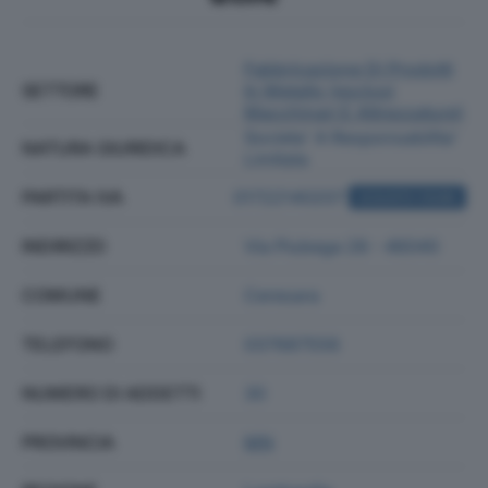
Fabbricazione Di Prodotti
SETTORE
In Metallo (esclusi
Macchinari E Attrezzature)
Societa' A Responsabilita'
NATURA GIURIDICA
Limitata
PARTITA IVA
01722140207
ACQUISTA VISURA
INDIRIZZO
Via Piubega 28 - 46040
COMUNE
Ceresara
TELEFONO
037687556
NUMERO DI ADDETTI
30
PROVINCIA
MN