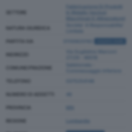
Fabbricazione Di Prodotti
SETTORE
In Metallo (esclusi
Macchinari E Attrezzature)
Societa' A Responsabilita'
NATURA GIURIDICA
Limitata
PARTITA IVA
01100620192
ACQUISTA VISURA
Via Guglielmo Marconi
INDIRIZZO
27/29 - 46018
Sabbioneta -
COMUNE/FRAZIONE
Commessaggio Inferiore
TELEFONO
0375254148
NUMERO DI ADDETTI
46
PROVINCIA
MN
REGIONE
Lombardia