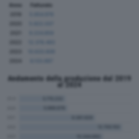
Anno
Fatturato
2019
5.654.976
2020
5.822.037
2021
9.224.859
2022
12.378.493
2023
10.633.609
2024
6.133.687
Andamento della produzione dal 2019
al 2024