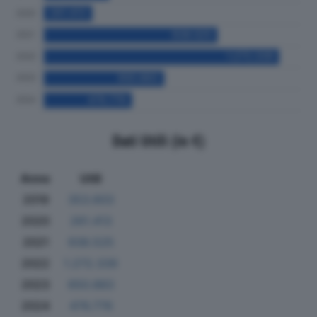
Dati Utili (in €)
Anno
Utili
2019
353.603
2020
261.413
2021
938.525
2022
1.272.339
2023
650.883
2024
476.776