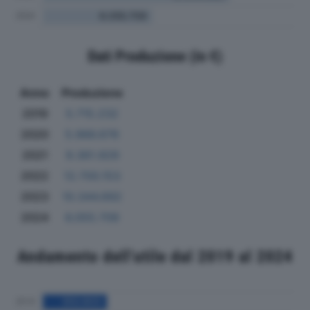
Dati Produzione (in €)
Anno
Produzione
2019
5.715.232
2020
5.966.676
2021
9.361.929
2022
12.700.153
2023
10.344.692
2024
6.055.709
Andamento dell'utile dal 2019 al 2024