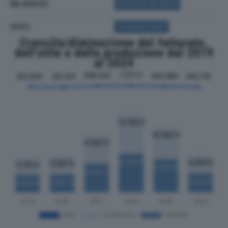
BILANCIO
ACQUISTA BILANCIO
SOCI
ACQUISTA SOCI
Crescita/diminuzione del fatturato,
dell'utile e della produzione dal 2019
al 2024