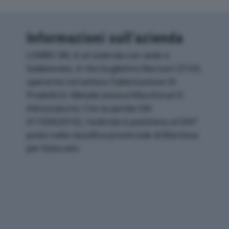
Informazioni sull’azienda
LOMEK SRL è un'azienda con sede a
Sabbioneta, in Via Guglielmo Marconi 27/29,
operante nel settore Fabbricazione Di
Prodotti In Metallo (esclusi Macchinari E
Attrezzature). Con la partita IVA
01100620192, l'azienda si posiziona al 594°
posto nella classifica provinciale di Mantova
per fatturato.