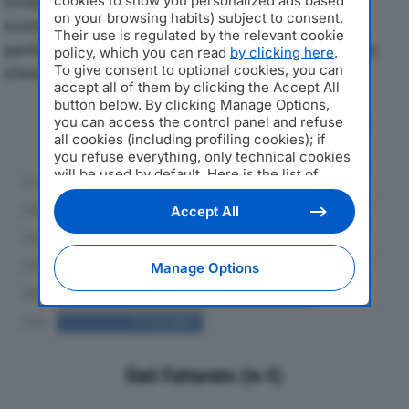
Di seguito l'andamento dei principali indicatori
cookies to show you personalized ads based
on your browsing habits) subject to consent.
economici di LOMEK SRLdal 2019 al 2024, con
Their use is regulated by the relevant cookie
particolare attenzione a fatturato, produzione e utile
policy, which you can read
by clicking here
.
To give consent to optional cookies, you can
d'esercizio.
accept all of them by clicking the Accept All
button below. By clicking Manage Options,
Andamento del fatturato dal 2019
you can access the control panel and refuse
al 2024
all cookies (including profiling cookies); if
you refuse everything, only technical cookies
will be used by default. Here is the list of
providers
. Cookie consent will be stored and
applied also to the other websites of
Accept All
Editoriale Nazionale and their subdomains. By
expressing your choice on this site, you will
therefore not be asked again on other
Manage Options
Editoriale Nazionale websites that use the
same consent management platform (CMP).
You can still modify or withdraw your choice
at any time through the “Privacy Settings”
section.
Dati Fatturato (in €)