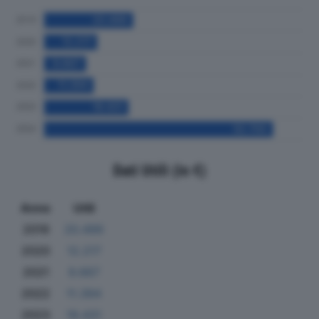
Dati Utili (in €)
Anno
Utili
2019
20.499
2020
12.217
2021
9.667
2022
11.394
2023
19.431