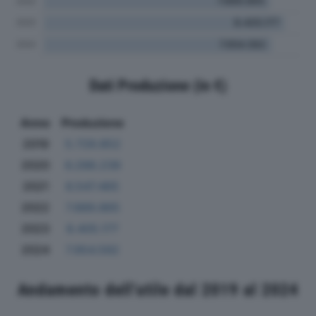
Dati Produzione (in €)
Anno
Produzione
2019
5.729.852
2020
6.288.239
2021
6.547.465
2022
7.889.865
2023
8.405.177
2024
7.954.592
Andamento dell'utile dal 2019 al 2024