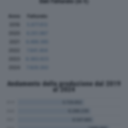
Dati Fatturato (in €)
Anno
Fatturato
2019
5.677.612
2020
6.251.967
2021
6.499.395
2022
7.841.404
2023
8.363.623
2024
7.929.350
Andamento della produzione dal 2019
al 2024