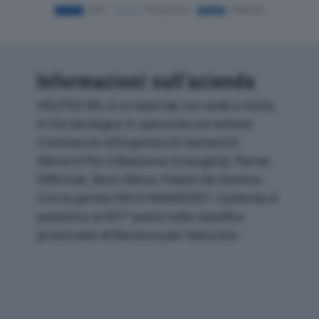
Informazioni sull’azienda
HELITEX SRL è un'azienda con sede a Asola,
in Via Sardegna 9, operante nel settore
Commercio All'ingrosso Di Sementi E
Alimenti Per Il Bestiame (mangimi), Piante
Officinali, Semi Oleosi, Patate Da Semina.
Con la partita IVA 01464400207, l'azienda si
posiziona al 491° posto nella classifica
provinciale di Mantova per fatturato.