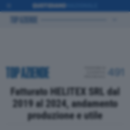
POSIZIONE IN
491
CLASSIFICA
PROVINCIALE
Fatturato HELITEX SRL dal
2019 al 2024, andamento
produzione e utile