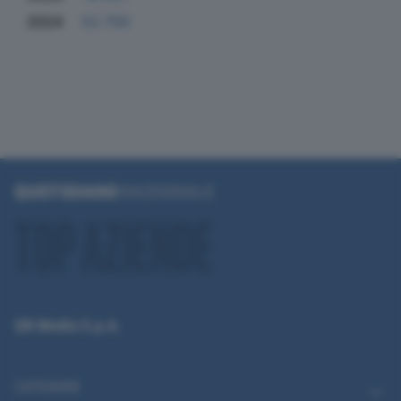
2024
52.700
QN Media S.p.A.
CATEGORIE