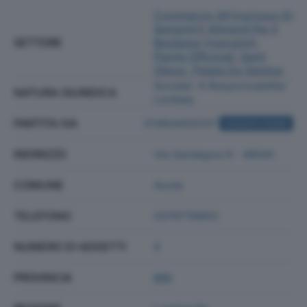
Commercio All'ingrosso Di
Sementi E Alimenti Per Il
SETTORE
Bestiame (mangimi),
Piante Officinali, Semi
Oleosi, Patate Da Semina
Societa' A Responsabilita'
NATURA GIURIDICA
Limitata
PARTITA IVA
01464400207
ACQUISTA VISURA
INDIRIZZO
Via Sardegna 9 - 46041
COMUNE
Asola
TELEFONO
0376719902
NUMERO DI ADDETTI
9
PROVINCIA
MN