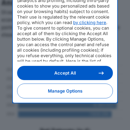
Analisi Economica 2019-2024
(analytics and profiling, including third-party
cookies to show you personalized ads based
Di seguito l'andamento dei principali indicatori
on your browsing habits) subject to consent.
Their use is regulated by the relevant cookie
economici di HELITEX SRLdal 2019 al 2024, con
policy, which you can read
by clicking here
.
particolare attenzione a fatturato, produzione e utile
To give consent to optional cookies, you can
accept all of them by clicking the Accept All
d'esercizio.
button below. By clicking Manage Options,
you can access the control panel and refuse
Andamento del fatturato dal 2019
all cookies (including profiling cookies); if
al 2024
you refuse everything, only technical cookies
will be used by default. Here is the list of
providers
. Cookie consent will be stored and
applied also to the other websites of
Accept All
Editoriale Nazionale and their subdomains. By
expressing your choice on this site, you will
therefore not be asked again on other
Manage Options
Editoriale Nazionale websites that use the
same consent management platform (CMP).
You can still modify or withdraw your choice
at any time through the “Privacy Settings”
section.