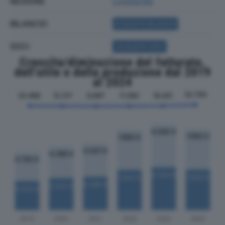
REGIONE
Lombardia
BILANCIO
ACQUISTA BILANCIO
SOCI
ACQUISTA SOCI
Crescita/diminuzione del fatturato,
dell'utile e della produzione dal 2019
al 2024