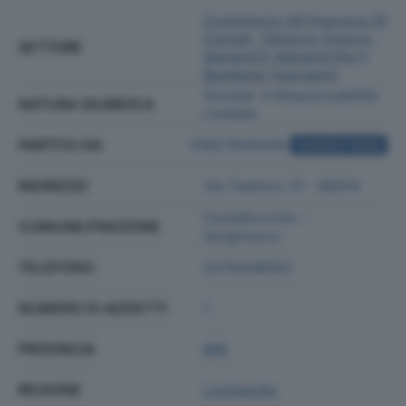
Commercio All'ingrosso Di
Cereali, Tabacco Grezzo,
SETTORE
Sementi E Alimenti Per Il
Bestiame (mangimi)
Societa' A Responsabilita'
NATURA GIURIDICA
Limitata
PARTITA IVA
01827840206
ACQUISTA VISURA
INDIRIZZO
Via Teatrino 31 - 46014
Castellucchio -
COMUNE/FRAZIONE
Sarginesco
TELEFONO
0376438052
NUMERO DI ADDETTI
1
PROVINCIA
MN
REGIONE
Lombardia