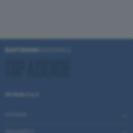
QN Media S.p.A.
CATEGORIE
ABBONAMENTI