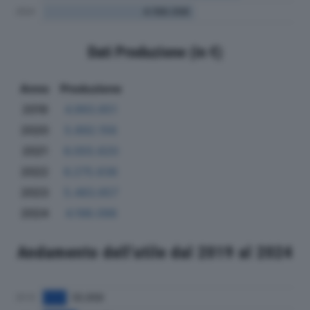
Dati Produzione (in €)
Anno
Produzione
2019
4.993.651
2020
5.892.156
2021
6.055.620
2022
6.275.636
2023
5.483.657
2024
4.198.098
Andamento dell'utile dal 2019 al 2024