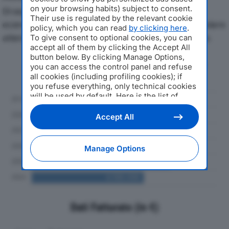
on your browsing habits) subject to consent.
Di seguito l'andamento dei principali indicatori
Their use is regulated by the relevant cookie
economici di GE.CO. SRLdal 2019 al 2024, con particolare
policy, which you can read
by clicking here
.
attenzione a fatturato, produzione e utile d'esercizio.
To give consent to optional cookies, you can
accept all of them by clicking the Accept All
button below. By clicking Manage Options,
Andamento del fatturato dal 2019
you can access the control panel and refuse
al 2024
all cookies (including profiling cookies); if
you refuse everything, only technical cookies
will be used by default. Here is the list of
providers
. Cookie consent will be stored and
applied also to the other websites of
Accept All
Editoriale Nazionale and their subdomains. By
expressing your choice on this site, you will
therefore not be asked again on other
Manage Options
Editoriale Nazionale websites that use the
same consent management platform (CMP).
You can still modify or withdraw your choice
at any time through the “Privacy Settings”
section.
Dati Fatturato (in €)