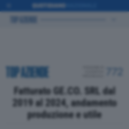
POSIZIONE IN
772
CLASSIFICA
PROVINCIALE
Fatturato GE.CO. SRL dal
2019 al 2024, andamento
produzione e utile