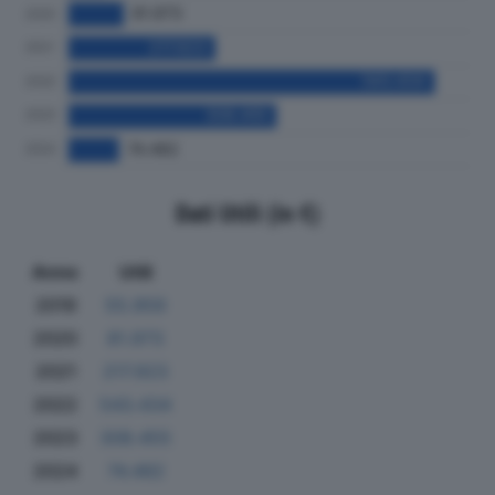
Dati Utili (in €)
Anno
Utili
2019
55.959
2020
81.973
2021
217.923
2022
543.434
2023
308.455
2024
74.482