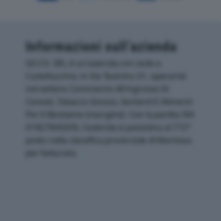
Informazioni sull’azienda
GE.CO. SRL è un'azienda con sede a
Castellucchio, in Via Teatrino 31, operante
nel settore Commercio All'ingrosso Di
Cereali, Tabacco Grezzo, Sementi E Alimenti
Per Il Bestiame (mangimi). Con la partita IVA
01827840206, l'azienda si posiziona al 772°
posto nella classifica provinciale di Mantova
per fatturato.