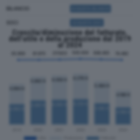
BILANCIO
ACQUISTA BILANCIO
SOCI
ACQUISTA SOCI
Crescita/diminuzione del fatturato,
dell'utile e della produzione dal 2019
al 2024