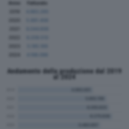
Anno
Fatturato
2019
4.983.265
2020
5.891.408
2021
6.044.606
2022
6.209.510
2023
5.185.169
2024
4.198.096
Andamento della produzione dal 2019
al 2024