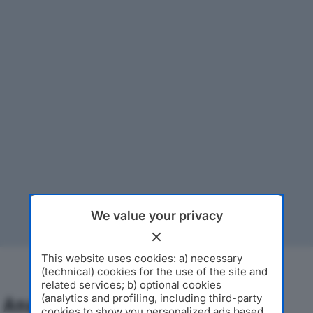
We value your privacy
This website uses cookies: a) necessary
(technical) cookies for the use of the site and
related services; b) optional cookies
(analytics and profiling, including third-party
Analisi Economica 2019-2024
cookies to show you personalized ads based