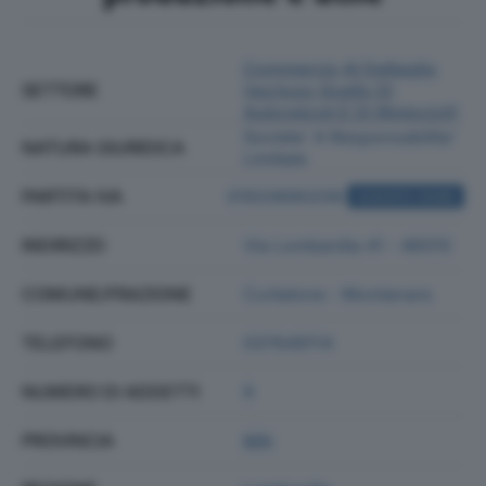
Commercio Al Dettaglio
SETTORE
(escluso Quello Di
Autoveicoli E Di Motocicli)
Societa' A Responsabilita'
NATURA GIURIDICA
Limitata
PARTITA IVA
01933690206
ACQUISTA VISURA
INDIRIZZO
Via Lombardia 41 - 46010
COMUNE/FRAZIONE
Curtatone - Montanara
TELEFONO
037649114
NUMERO DI ADDETTI
9
PROVINCIA
MN