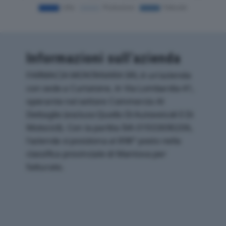
Informazioni sull’azienda
FARMACIA MONTANARA SRL è un'azienda
con sede a Curtatone, in Via Lombardia 41,
operante nel settore Commercio Al
Dettaglio (escluso Quello Di Autoveicoli E Di
Motocicli). Con la partita IVA 01933690206,
l'azienda si posiziona al 898° posto nella
classifica provinciale di Mantova per
fatturato.