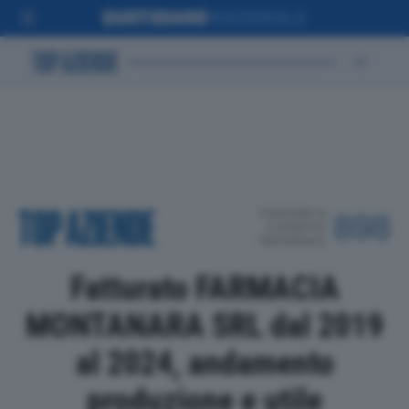
POSIZIONE IN
898
CLASSIFICA
PROVINCIALE
Fatturato FARMACIA
MONTANARA SRL dal 2019
al 2024, andamento
produzione e utile