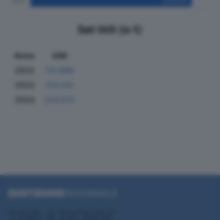
Dati Utili (in €)
Anno
Utili
2022
113.686
2023
154.102
2024
224.513