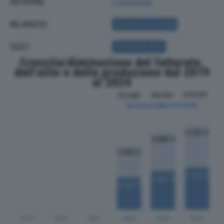
REGIONE
Lombardia
BILANCIO
ACQUISTA BILANCIO
SOCI
ACQUISTA SOCI
Crescita/diminuzione del fatturato,
dell'utile e della produzione dal 2019
al 2024