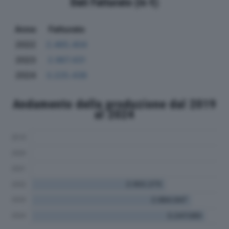
Dati Fatturato (in €)
Anno
Fatturato
2022
2.465.404
2023
2.967.431
2024
3.225.438
Andamento della produzione dal 2019
al 2024