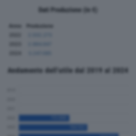
Dati Produzione (in €)
Anno
Produzione
2022
2.502.273
2023
2.984.947
2024
3.247.085
Andamento dell'utile dal 2019 al 2024