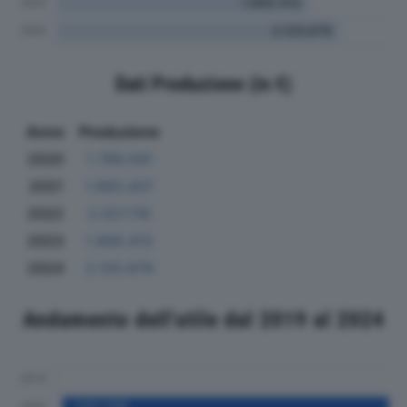
Dati Produzione (in €)
Anno
Produzione
2020
1.789.591
2021
1.993.437
2022
2.027.116
2023
1.890.413
2024
2.125.679
Andamento dell'utile dal 2019 al 2024