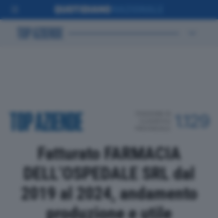
POSIZIONE IN
1.129
CLASSIFICA
PROVINCIALE
Fatturato FARMACIA
DELL’OSPEDALE SRL dal
2019 al 2024, andamento
produzione e utile