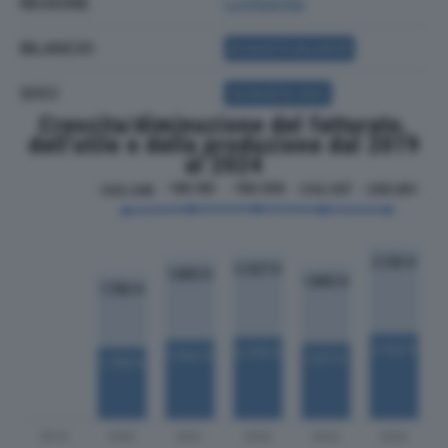
REGIONE
Lombardia
BILANCIO
ACQUISTA BILANCIO
SOCI
ACQUISTA SOCI
Crescita/diminuzione del fatturato,
dell'utile e della produzione dal 2019
al 2024