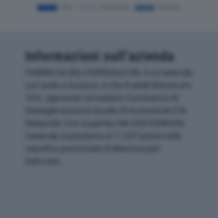
Informazioni sull’azienda
FARMACIA DELL’OSPEDALE SRL è un'azienda
con sede a Suzzara, in Via Fratelli Montecchi
10/c, operante nel settore Commercio Al
Dettaglio (escluso Quello Di Autoveicoli E Di
Motocicli). Con la partita IVA 02075990206,
l'azienda si posiziona al 1.129° posto nella
classifica provinciale di Mantova per
fatturato.