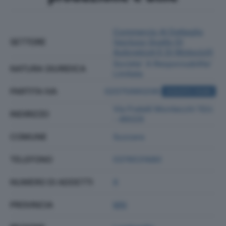
Commercio Al Dettaglio
SETTORE
(escluso Quello Di
Autoveicoli E Di Motocicli)
Societa' A Responsabilita'
NATURA GIURIDICA
Limitata
PARTITA IVA
02075990206
ACQUISTA VISURA
Via Fratelli Montecchi 10/c
INDIRIZZO
- 46029
COMUNE
Suzzara
TELEFONO
0376531680
NUMERO DI ADDETTI
8
PROVINCIA
MN