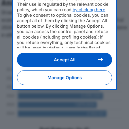
Analisi Economica 2019-2024
Their use is regulated by the relevant cookie
policy, which you can read
by clicking here
.
Di seguito l'andamento dei principali indicatori
To give consent to optional cookies, you can
economici di FARMACIA DELL’OSPEDALE SRLdal 2019 al
accept all of them by clicking the Accept All
button below. By clicking Manage Options,
2024, con particolare attenzione a fatturato, produzione
you can access the control panel and refuse
e utile d'esercizio.
all cookies (including profiling cookies); if
you refuse everything, only technical cookies
will be used by default. Here is the list of
Andamento del fatturato dal 2019
providers
. Cookie consent will be stored and
al 2024
applied also to the other websites of
Accept All
Editoriale Nazionale and their subdomains. By
expressing your choice on this site, you will
therefore not be asked again on other
Manage Options
Editoriale Nazionale websites that use the
same consent management platform (CMP).
You can still modify or withdraw your choice
at any time through the “Privacy Settings”
section.