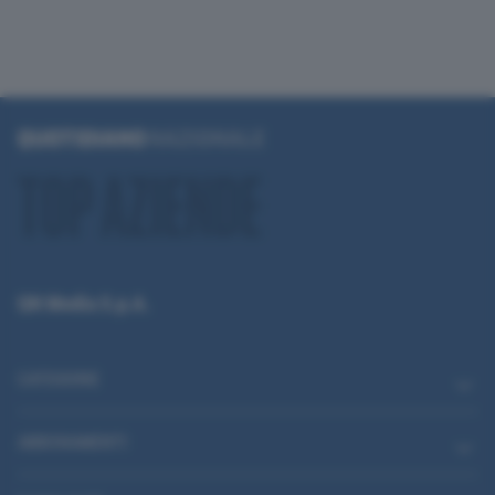
QN Media S.p.A.
CATEGORIE
ABBONAMENTI