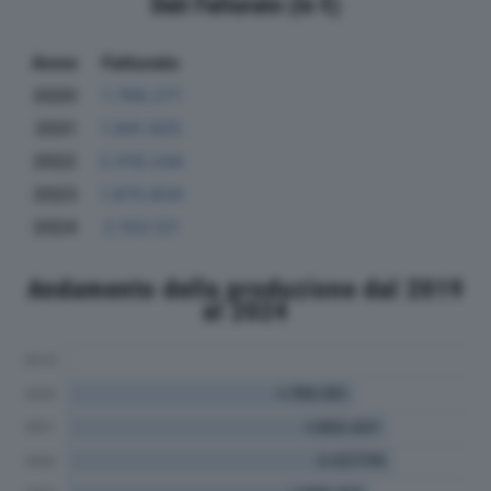
Dati Fatturato (in €)
Anno
Fatturato
2020
1.769.271
2021
1.941.925
2022
2.019.244
2023
1.870.834
2024
2.103.121
Andamento della produzione dal 2019
al 2024