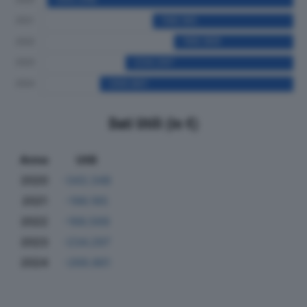
Dati Utili (in €)
Anno
Utili
2020
-343.348
2021
-196.185
2022
-166.569
2023
-234.297
2024
-269.861