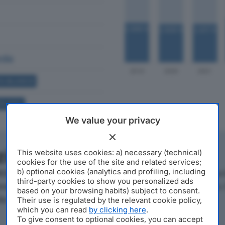
dia
A BILANCIO
A SOCI
We value your privacy
azienda
This website uses cookies: a) necessary (technical)
cookies for the use of the site and related services;
b) optional cookies (analytics and profiling, including
ESSIONISTI SRL è un'azienda con sede a Lodi, in Corso 
third-party cookies to show you personalized ads
ione Contabile, Consulenza In Materia Fiscale E Del Lavoro
based on your browsing habits) subject to consent.
a classifica provinciale di Lodi per fatturato.
Their use is regulated by the relevant cookie policy,
which you can read
by clicking here
.
To give consent to optional cookies, you can accept