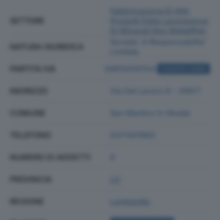
Fabbricazione Di Altri
SETTORE
Prodotti Della Lavorazione
Di Minerali Non Metalliferi
Societa' A Responsabilita'
NATURA GIURIDICA
Limitata
PARTITA IVA
00810200154
ACQUISTA VISURA
INDIRIZZO
Via Del Lavoro 8 - 26817
COMUNE
San Martino In Strada
TELEFONO
0371431802
NUMERO DI ADDETTI
6
PROVINCIA
LO
REGIONE
Lombardia