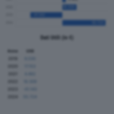
Dati Utili (in €)
Anno
Utili
2019
6.530
2020
17.153
2021
4.462
2022
18.309
2023
-41.143
2024
55.724