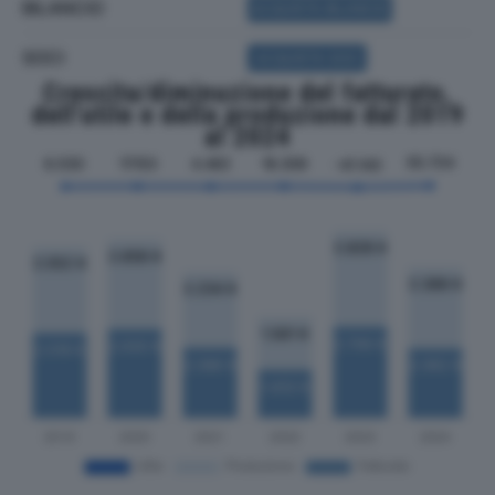
BILANCIO
ACQUISTA BILANCIO
SOCI
ACQUISTA SOCI
Crescita/diminuzione del fatturato,
dell'utile e della produzione dal 2019
al 2024