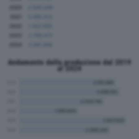
2020
2.630.048
2021
2.085.522
2022
1.432.695
2023
2.706.473
2024
2.061.958
Andamento della produzione dal 2019
al 2024