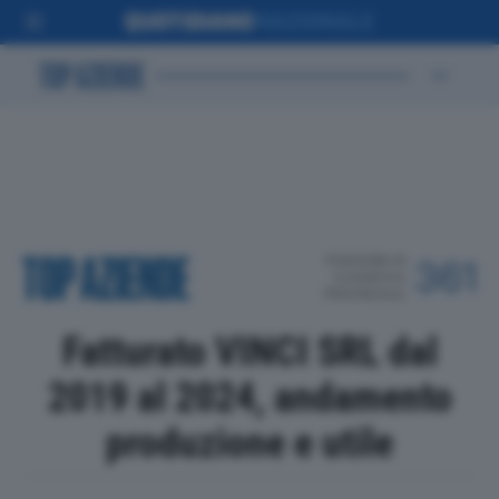
POSIZIONE IN
361
CLASSIFICA
PROVINCIALE
Fatturato VINCI SRL dal
2019 al 2024, andamento
produzione e utile