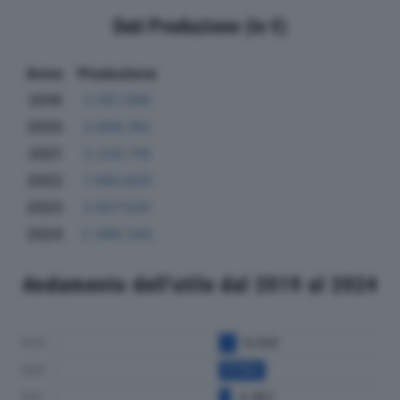
Dati Produzione (in €)
Anno
Produzione
2019
2.551.585
2020
2.658.162
2021
2.233.716
2022
1.560.620
2023
2.827.525
2024
2.399.243
Andamento dell'utile dal 2019 al 2024