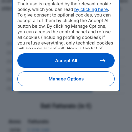
economici di VINCI SRLdal 2019 al 2024, con particolare
Their use is regulated by the relevant cookie
attenzione a fatturato, produzione e utile d'esercizio.
policy, which you can read
by clicking here
.
To give consent to optional cookies, you can
accept all of them by clicking the Accept All
Andamento del fatturato dal 2019
button below. By clicking Manage Options,
al 2024
you can access the control panel and refuse
all cookies (including profiling cookies); if
you refuse everything, only technical cookies
will be used by default. Here is the list of
providers
. Cookie consent will be stored and
applied also to the other websites of
Accept All
Editoriale Nazionale and their subdomains. By
expressing your choice on this site, you will
therefore not be asked again on other
Manage Options
Editoriale Nazionale websites that use the
same consent management platform (CMP).
You can still modify or withdraw your choice
at any time through the “Privacy Settings”
section.
Dati Fatturato (in €)
Anno
Fatturato
2019
2.519.245