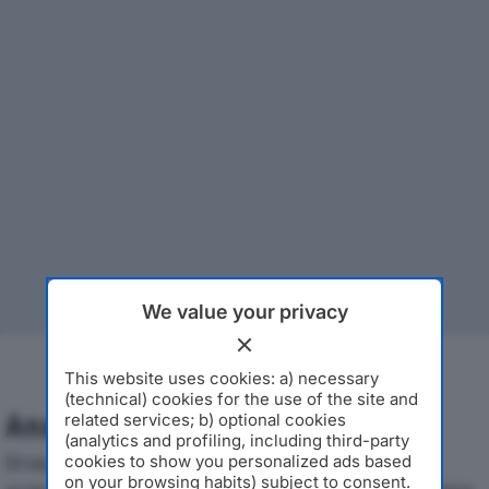
We value your privacy
This website uses cookies: a) necessary
(technical) cookies for the use of the site and
Analisi Economica 2019-2024
related services; b) optional cookies
(analytics and profiling, including third-party
Di seguito l'andamento dei principali indicatori
cookies to show you personalized ads based
on your browsing habits) subject to consent.