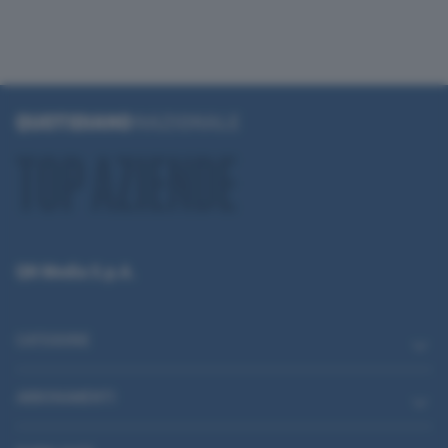
QN Media S.p.A.
CATEGORIE
ABBONAMENTI