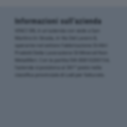
Informazioni sull’azienda
VINCI SRL è un'azienda con sede a San
Martino In Strada, in Via Del Lavoro 8,
operante nel settore Fabbricazione Di Altri
Prodotti Della Lavorazione Di Minerali Non
Metalliferi. Con la partita IVA 00810200154,
l'azienda si posiziona al 361° posto nella
classifica provinciale di Lodi per fatturato.