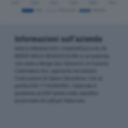
Informazioni sull’azienda
VASCA SENAGO SOC CONSORTILE A RL IN
BREVE VASCA SENAGO SCARL è un'azienda
con sede a Borgo San Giovanni, in Cascina
Colombera Snc, operante nel settore
Costruzione Di Opere Idrauliche. Con la
partita IVA 11142450961, l'azienda si
posiziona al 209° posto nella classifica
provinciale di Lodi per fatturato.