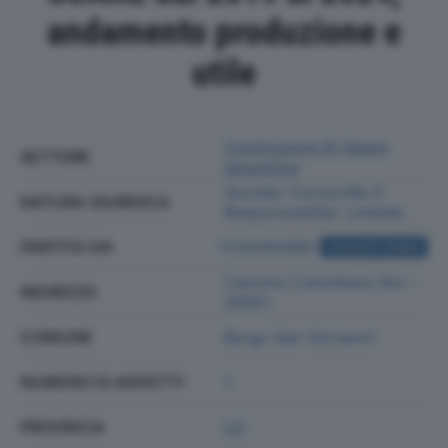
andamento produzione e
utile
Costruzione Di Opere
SETTORE
Idrauliche
Societa' Consortile A
NATURA GIURIDICA
Responsabilita' Limitata
PARTITA IVA
11142450961
ACQUISTA VISURA
Cascina Colombera Snc -
INDIRIZZO
26851
COMUNE
Borgo San Giovanni
NUMERO DI ADDETTI
1
PROVINCIA
LO