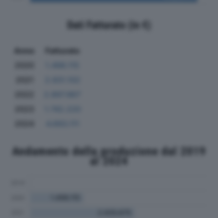
Dati Fatturato (in €)
Anno
Fatturato
2020
1.498.115
2021
2.931.102
2022
2.897.867
2023
1.742.220
2024
4.693.111
Andamento della produzione dal 2019
al 2024