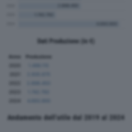
Dati Produzione (in €)
Anno
Produzione
2020
1.498.115
2021
2.935.675
2022
2.898.450
2023
1.742.792
2024
4.693.900
Andamento dell'utile dal 2019 al 2024