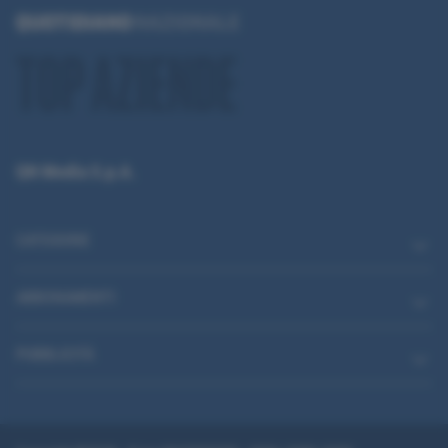
QN Media S.p.A.
CATEGORIE
ABBONAMENTI
PUBBLICITÀ