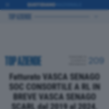
POSIZIONE IN
209
CLASSIFICA
PROVINCIALE
Fatturato VASCA SENAGO
SOC CONSORTILE A RL IN
BREVE VASCA SENAGO
SCARL dal 2019 al 2024,