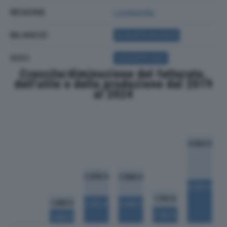
REGIONE
Lombardia
BILANCIO
ACQUISTA BILANCIO
SOCI
ACQUISTA SOCI
Crescita/diminuzione del fatturato,
dell'utile e della produzione dal 2019
al 2024