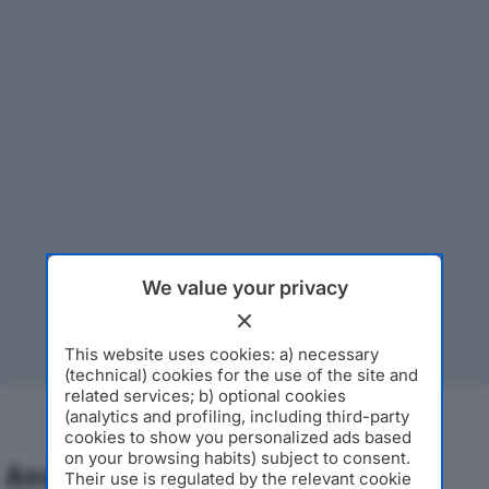
We value your privacy
This website uses cookies: a) necessary
(technical) cookies for the use of the site and
related services; b) optional cookies
(analytics and profiling, including third-party
cookies to show you personalized ads based
on your browsing habits) subject to consent.
Analisi Economica 2019-2024
Their use is regulated by the relevant cookie