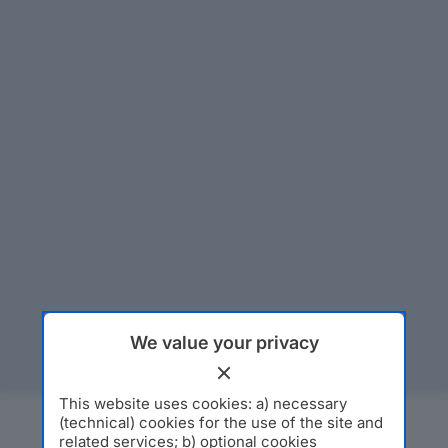
We value your privacy
This website uses cookies: a) necessary
(technical) cookies for the use of the site and
related services; b) optional cookies