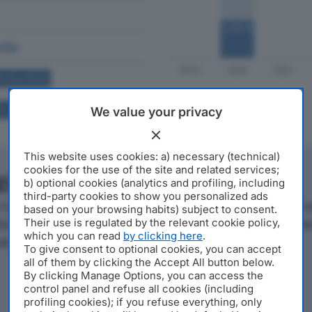
dia
A BILANCIO
A SOCI
We value your privacy
This website uses cookies: a) necessary (technical)
cookies for the use of the site and related services;
azienda
b) optional cookies (analytics and profiling, including
third-party cookies to show you personalized ads
aselle Lurani, in Via Dell'artigianato 21/b, operante nel 
based on your browsing habits) subject to consent.
Esercizi Specializzati. Con la partita IVA 01740400336, l'azi
Their use is regulated by the relevant cookie policy,
which you can read
by clicking here
.
ato.
To give consent to optional cookies, you can accept
all of them by clicking the Accept All button below.
By clicking Manage Options, you can access the
control panel and refuse all cookies (including
profiling cookies); if you refuse everything, only