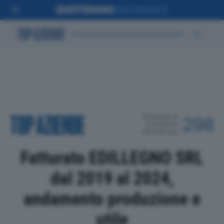
POSIZIONE IN
298
CLASSIFICA
PROVINCIALE
Fatturato EDILLEGNO SRL
dal 2019 al 2024,
andamento produzione e
utile