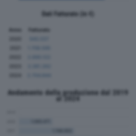
Dati Fatturato (in €)
Anno
Fatturato
2020
940.037
2021
1.708.595
2022
2.690.122
2023
3.381.262
2024
2.704.844
Andamento della produzione dal 2019
al 2024