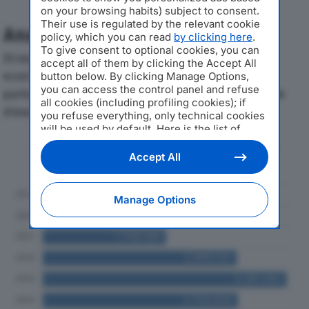
on your browsing habits) subject to consent.
Their use is regulated by the relevant cookie
Analisi Economica 2019-2024
policy, which you can read
by clicking here
.
To give consent to optional cookies, you can
Di seguito l'andamento dei principali indicatori
accept all of them by clicking the Accept All
economici di EDILLEGNO SRLdal 2019 al 2024, con
button below. By clicking Manage Options,
you can access the control panel and refuse
particolare attenzione a fatturato, produzione e utile
all cookies (including profiling cookies); if
d'esercizio.
you refuse everything, only technical cookies
will be used by default. Here is the list of
providers
. Cookie consent will be stored and
Andamento del fatturato dal 2019
applied also to the other websites of
Accept All
al 2024
Editoriale Nazionale and their subdomains. By
expressing your choice on this site, you will
therefore not be asked again on other
Manage Options
Editoriale Nazionale websites that use the
same consent management platform (CMP).
You can still modify or withdraw your choice
at any time through the “Privacy Settings”
section.