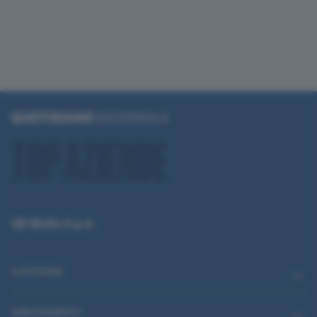
QN Media S.p.A.
CATEGORIE
ABBONAMENTI