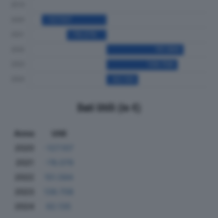
Dati Utili (in €)
Anno
Utili
2020
-127.107
2021
-78.079
2022
151.584
2023
139.708
2024
62.135