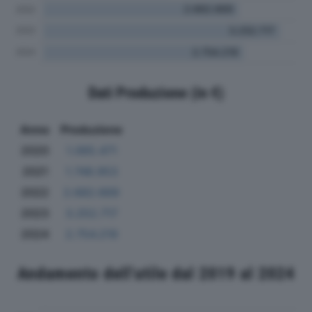
Dati Produzione (in €)
Anno
Produzione
2020
1.065.471
2021
1.748.953
2022
2.682.669
2023
3.252.717
2024
2.754.219
Andamento dell'utile dal 2019 al 2024