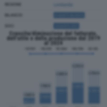
REGIONE
Lombardia
BILANCIO
ACQUISTA BILANCIO
SOCI
ACQUISTA SOCI
Crescita/diminuzione del fatturato,
dell'utile e della produzione dal 2019
al 2024