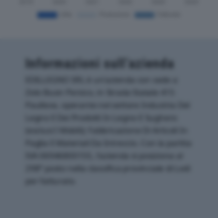
Informazioni sull’azienda
EDILLEGNO SRL è un'azienda con sede a
Zelo Buon Persico, in Strada Statale 415
Paullese, operante nel settore Industria Del
Legno E Dei Prodotti In Legno E Sughero
(esclusi I Mobili); Fabbricazione Di Articoli In
Paglia E Materiali Da Intreccio. Con la partita
IVA 06946800155, l'azienda si posiziona al
298° posto nella classifica provinciale di Lodi
per fatturato.