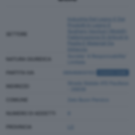
Industria Del Legno E Dei
Prodotti In Legno E
Sughero (esclusi I Mobili);
SETTORE
Fabbricazione Di Articoli In
Paglia E Materiali Da
Intreccio
Societa' A Responsabilita'
NATURA GIURIDICA
Limitata
PARTITA IVA
06946800155
ACQUISTA VISURA
Strada Statale 415 Paullese
INDIRIZZO
- 26839
COMUNE
Zelo Buon Persico
NUMERO DI ADDETTI
8
PROVINCIA
LO