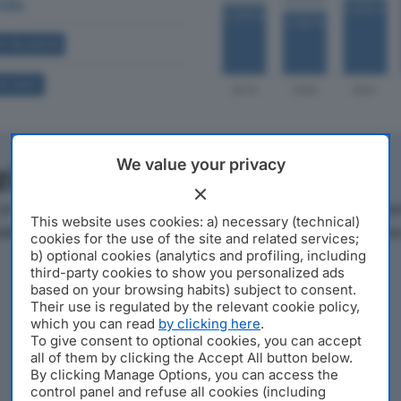
dia
A BILANCIO
A SOCI
We value your privacy
azienda
Codogno, in Localita' Mirandolina Via Togliatti 21, opera
This website uses cookies: a) necessary (technical)
Fluidi. Con la partita IVA 10521630151, l'azienda si posiziona
cookies for the use of the site and related services;
b) optional cookies (analytics and profiling, including
third-party cookies to show you personalized ads
based on your browsing habits) subject to consent.
Their use is regulated by the relevant cookie policy,
which you can read
by clicking here
.
To give consent to optional cookies, you can accept
all of them by clicking the Accept All button below.
By clicking Manage Options, you can access the
control panel and refuse all cookies (including