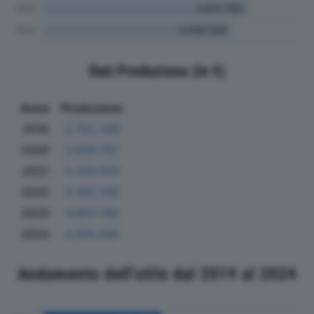
Dati Produzione (in €)
Anno
Produzione
2019
3.752.346
2020
3.839.787
2021
5.250.910
2022
5.165.706
2023
4.801.780
2024
4.418.306
Andamento dell'utile dal 2019 al 2024