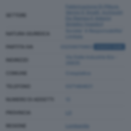
Fabbricazione Di Pitture,
Vernici E Smalti, Inchiostri
SETTORE
Da Stampa E Adesivi
Sintetici (mastici)
Societa' A Responsabilita'
NATURA GIURIDICA
Limitata
PARTITA IVA
03259070963
ACQUISTA VISURA
Via Delle Industrie 6/a -
INDIRIZZO
26835
COMUNE
Crespiatica
TELEFONO
0371484621
NUMERO DI ADDETTI
12
PROVINCIA
LO
REGIONE
Lombardia