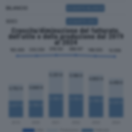
BILANCIO
ACQUISTA BILANCIO
SOCI
ACQUISTA SOCI
Crescita/diminuzione del fatturato,
dell'utile e della produzione dal 2019
al 2024