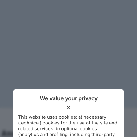
We value your privacy
This website uses cookies: a) necessary
(technical) cookies for the use of the site and
related services; b) optional cookies
Analisi Economica 2019-2024
(analytics and profiling, including third-party