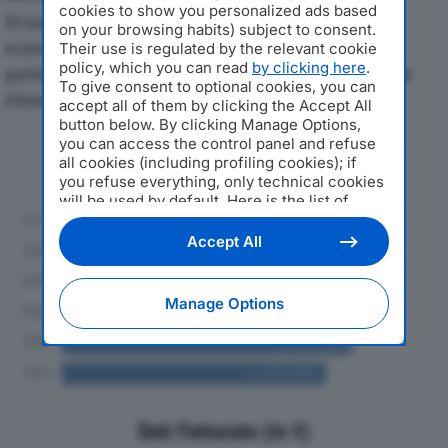
cookies to show you personalized ads based
Di seguito l'andamento dei principali indicatori
on your browsing habits) subject to consent.
economici di ADECO SRLdal 2019 al 2024, con
Their use is regulated by the relevant cookie
policy, which you can read
by clicking here
.
particolare attenzione a fatturato, produzione e utile
To give consent to optional cookies, you can
d'esercizio.
accept all of them by clicking the Accept All
button below. By clicking Manage Options,
you can access the control panel and refuse
Andamento del fatturato dal 2019
all cookies (including profiling cookies); if
al 2024
you refuse everything, only technical cookies
will be used by default. Here is the list of
providers
. Cookie consent will be stored and
applied also to the other websites of
Accept All
Editoriale Nazionale and their subdomains. By
expressing your choice on this site, you will
therefore not be asked again on other
Manage Options
Editoriale Nazionale websites that use the
same consent management platform (CMP).
You can still modify or withdraw your choice
at any time through the “Privacy Settings”
section.
Dati Fatturato (in €)