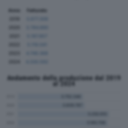
Anno
Fatturato
2019
3.677.309
2020
3.784.890
2021
5.187.857
2022
5.119.041
2023
4.749.368
2024
4.330.592
Andamento della produzione dal 2019
al 2024