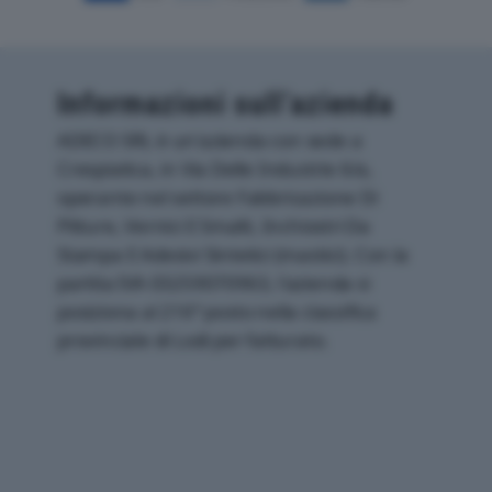
Informazioni sull’azienda
ADECO SRL è un'azienda con sede a
Crespiatica, in Via Delle Industrie 6/a,
operante nel settore Fabbricazione Di
Pitture, Vernici E Smalti, Inchiostri Da
Stampa E Adesivi Sintetici (mastici). Con la
partita IVA 03259070963, l'azienda si
posiziona al 216° posto nella classifica
provinciale di Lodi per fatturato.