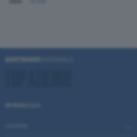
2024
13.558
QN Media S.p.A.
CATEGORIE