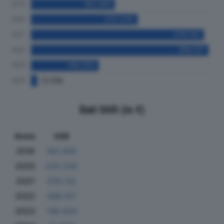
Dati Utili (in €)
Anno
Utili
2019
183.405
2020
233.230
2021
378.132
2022
388.107
2023
148.020