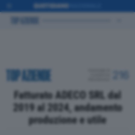
POSIZIONE IN
216
CLASSIFICA
PROVINCIALE
Fatturato ADECO SRL dal
2019 al 2024, andamento
produzione e utile