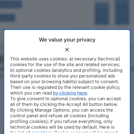
A BILANCIO
A SOCI
We value your privacy
azienda
This website uses cookies: a) necessary (technical)
cookies for the use of the site and related services;
gnate Monastero, in Via Tregiorgio 1, operante nel settore
b) optional cookies (analytics and profiling, including
Con la partita IVA 02811000138
third-party cookies to show you personalized ads
based on your browsing habits) subject to consent.
Their use is regulated by the relevant cookie policy,
which you can read
by clicking here
.
To give consent to optional cookies, you can accept
all of them by clicking the Accept All button below.
By clicking Manage Options, you can access the
control panel and refuse all cookies (including
profiling cookies); if you refuse everything, only
technical cookies will be used by default. Here is
the list of
providers
. Cookie consent will be stored