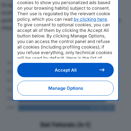
cookies to show you personalized ads based
Di seguito l'andamento dei principali indicatori
on your browsing habits) subject to consent.
economici di SAN MARCO SPAdal 2019 al 2024, con
Their use is regulated by the relevant cookie
policy, which you can read
by clicking here
.
particolare attenzione a fatturato, produzione e utile
To give consent to optional cookies, you can
d'esercizio.
accept all of them by clicking the Accept All
button below. By clicking Manage Options,
you can access the control panel and refuse
Andamento del fatturato dal 2019
all cookies (including profiling cookies); if
al 2024
you refuse everything, only technical cookies
will be used by default. Here is the list of
providers
. Cookie consent will be stored and
applied also to the other websites of
Accept All
Editoriale Nazionale and their subdomains. By
expressing your choice on this site, you will
therefore not be asked again on other
Manage Options
Editoriale Nazionale websites that use the
same consent management platform (CMP).
You can still modify or withdraw your choice
at any time through the “Privacy Settings”
section.
Dati Fatturato (in €)