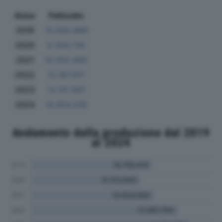
Anno
Fatturato
2019
10.050.968
2020
9.434.735
2021
10.502.992
2022
12.187.917
2023
13.101.901
2024
14.454.338
Andamento della produzione dal 2019
al 2024