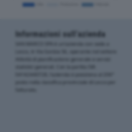
Informazioni sull’azienda
SAN MARCO SPA è un'azienda con sede a
Lecco, in Via Gorizia 56, operante nel settore
Attività di pianificazione generale e servizi
statistici generali. Con la partita IVA
04142440728, l'azienda si posiziona al 206°
posto nella classifica provinciale di Lecco per
fatturato.