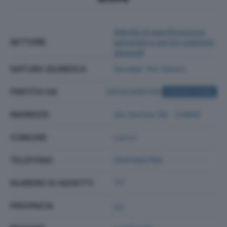
Attività di pianificazione
SETTORE
generale e servizi statistici
generali
NATURA GIURIDICA
Societa' Per Azioni
PARTITA IVA
04142440728
ACQUISTA VISURA
INDIRIZZO
Via Gorizia 56 - 23900
COMUNE
Lecco
TELEFONO
0341362769
NUMERO DI ADDETTI
117
PROVINCIA
LC