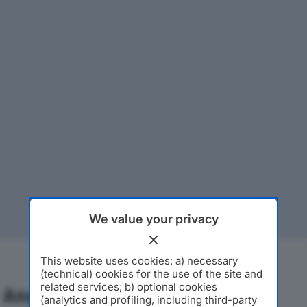
We value your privacy
This website uses cookies: a) necessary
(technical) cookies for the use of the site and
related services; b) optional cookies
Analisi Economica 2019-2024
(analytics and profiling, including third-party