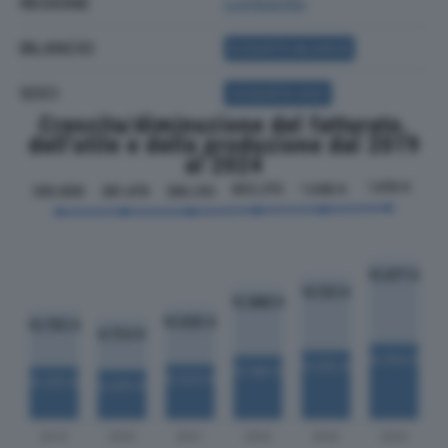
REGIONE
Lombardia
BILANCIO
ACQUISTA BILANCIO
SOCI
ACQUISTA SOCI
Crescita/diminuzione del fatturato,
dell'utile e della produzione dal 2019
al 2024