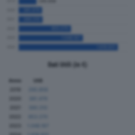
Dati Utili (in €)
Anno
Utili
2019
290.858
2020
381.479
2021
390.310
2022
853.270
2023
1.048.167
2024
1.618.831