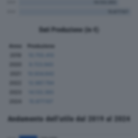
Dati Produzione (in €)
Anno
Produzione
2019
10.755.410
2020
9.723.943
2021
10.934.842
2022
12.987.794
2023
14.133.393
2024
15.877.107
Andamento dell'utile dal 2019 al 2024