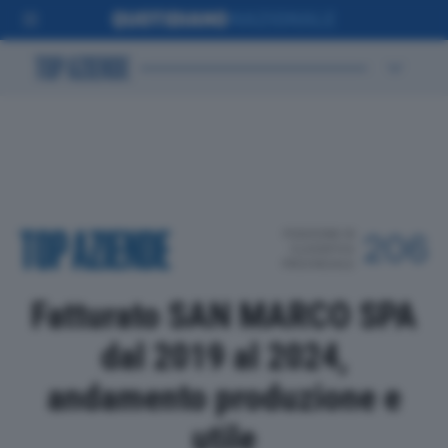
POSIZIONE IN
206
CLASSIFICA
PROVINCIALE
Fatturato SAN MARCO SPA
dal 2019 al 2024,
andamento produzione e
utile