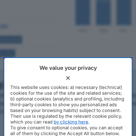
dia
A BILANCIO
A SOCI
We value your privacy
azienda
This website uses cookies: a) necessary (technical)
cookies for the use of the site and related services;
 a Calolziocorte, in Via San Rocco 5/b, operante nel setto
b) optional cookies (analytics and profiling, including
clusi Quelli Idraulici). Con la partita IVA 00774980163, l'a
third-party cookies to show you personalized ads
urato.
based on your browsing habits) subject to consent.
Their use is regulated by the relevant cookie policy,
which you can read
by clicking here
.
To give consent to optional cookies, you can accept
all of them by clicking the Accept All button below.