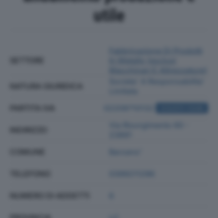
utile
Fabbricazione Di Prodotti
SETTORE
In Metallo (esclusi
Macchinari E Attrezzature)
Societa' A Responsabilita'
NATURA GIURIDICA
Limitata
PARTITA IVA
02209710132
ACQUISTA VISURA
Via Risorgimento 60 -
INDIRIZZO
23891
COMUNE
Barzano'
TELEFONO
0399211296
NUMERO DI ADDETTI
6
PROVINCIA
LC