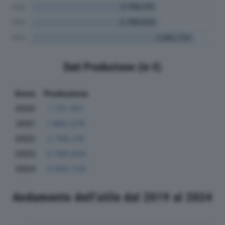
Dati Produzione (in €)
Anno
Produzione
2020
1.731.451
2021
1.965.079
2022
2.749.215
2023
2.789.634
2024
3.562.724
Andamento dell'utile dal 2019 al 2024