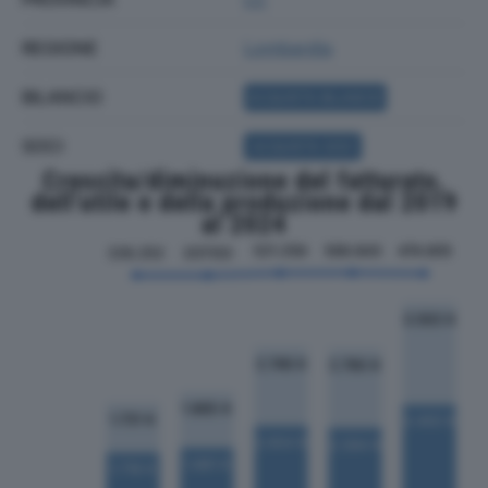
REGIONE
Lombardia
BILANCIO
ACQUISTA BILANCIO
SOCI
ACQUISTA SOCI
Crescita/diminuzione del fatturato,
dell'utile e della produzione dal 2019
al 2024