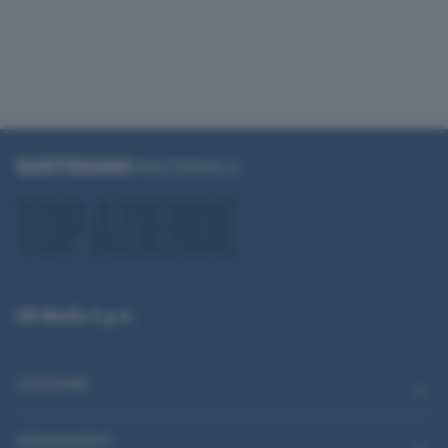
QN Media S.p.A.
CATEGORIE
ABBONAMENTI