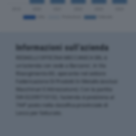
Informazioni sull’azienda
REDAELLI OFFICINA MECCANICA SRL è
un'azienda con sede a Barzano', in Via
Risorgimento 60, operante nel settore
Fabbricazione Di Prodotti In Metallo (esclusi
Macchinari E Attrezzature). Con la partita
IVA 02209710132, l'azienda si posiziona al
744° posto nella classifica provinciale di
Lecco per fatturato.