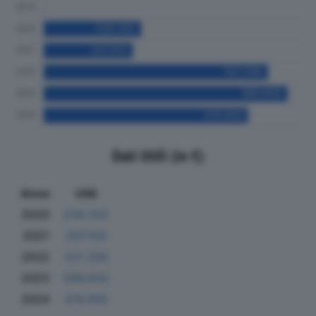
Dati Utili (in €)
Anno
Utili
2020
226.252
2021
207.103
2022
521.256
2023
566.843
2024
474.905