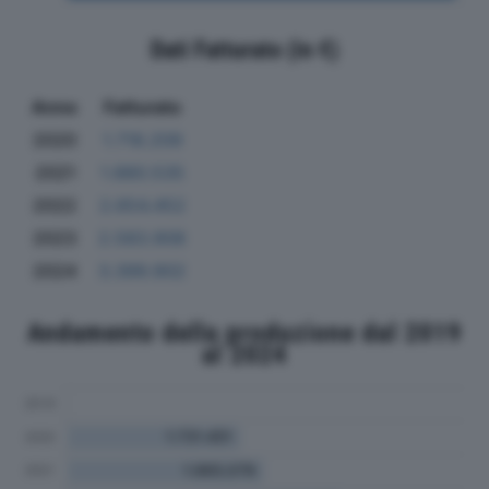
Dati Fatturato (in €)
Anno
Fatturato
2020
1.718.209
2021
1.880.535
2022
2.654.452
2023
2.583.908
2024
3.399.902
Andamento della produzione dal 2019
al 2024