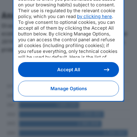
on your browsing habits) subject to consent.
Their use is regulated by the relevant cookie
Analisi Economica 2019-2024
policy, which you can read
by clicking here
.
To give consent to optional cookies, you can
Di seguito l'andamento dei principali indicatori
accept all of them by clicking the Accept All
economici di REDAELLI OFFICINA MECCANICA SRLdal
button below. By clicking Manage Options,
you can access the control panel and refuse
2019 al 2024, con particolare attenzione a fatturato,
all cookies (including profiling cookies); if
produzione e utile d'esercizio.
you refuse everything, only technical cookies
will be used by default. Here is the list of
providers
. Cookie consent will be stored and
Andamento del fatturato dal 2019
applied also to the other websites of
Accept All
al 2024
Editoriale Nazionale and their subdomains. By
expressing your choice on this site, you will
therefore not be asked again on other
Manage Options
Editoriale Nazionale websites that use the
same consent management platform (CMP).
You can still modify or withdraw your choice
at any time through the “Privacy Settings”
section.