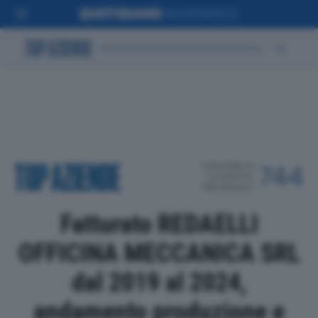
POSIZIONE IN
744
CLASSIFICA
PROVINCIALE
Fatturato REDAELLI
OFFICINA MECCANICA SRL
dal 2019 al 2024,
andamento produzione e