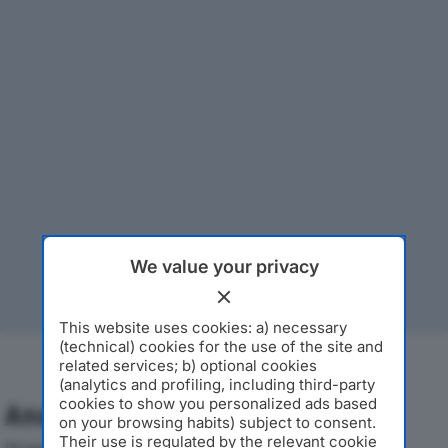
We value your privacy
This website uses cookies: a) necessary
(technical) cookies for the use of the site and
related services; b) optional cookies
(analytics and profiling, including third-party
cookies to show you personalized ads based
Analisi Economica 2019-2024
on your browsing habits) subject to consent.
Their use is regulated by the relevant cookie