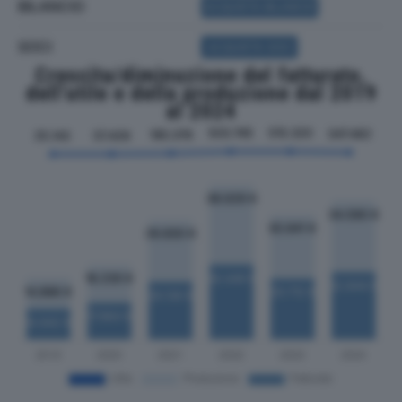
BILANCIO
ACQUISTA BILANCIO
SOCI
ACQUISTA SOCI
Crescita/diminuzione del fatturato,
dell'utile e della produzione dal 2019
al 2024