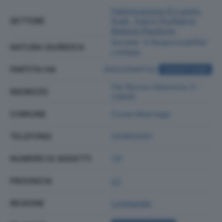
Fabbricazione Di Lastre,
SETTORE
Fogli, Tubi E Profilati In
Materie Plastiche
Societa' A Responsabilita'
NATURA GIURIDICA
Limitata
PARTITA IVA
00222940132
ACQUISTA VISURA
Via Nuova Valassina 3 -
INDIRIZZO
23845
COMUNE
Costa Masnaga
TELEFONO
031855051
NUMERO DI ADDETTI
131
PROVINCIA
LC
REGIONE
Lombardia