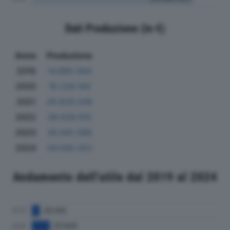
Dati Produzione (in €)
Anno
Produzione
2019
14.895.564
2020
18.226.144
2021
29.829.549
2022
38.628.915
2023
30.941.368
2024
34.590.322
Andamento dell'utile dal 2019 al 2024