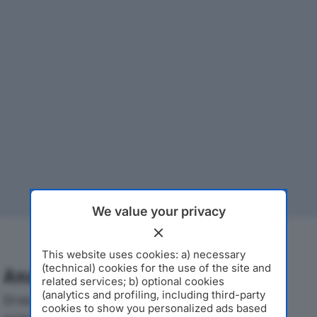
We value your privacy
This website uses cookies: a) necessary
(technical) cookies for the use of the site and
Analisi Economica 2019-2024
related services; b) optional cookies
(analytics and profiling, including third-party
Di seguito l'andamento dei principali indicatori
cookies to show you personalized ads based