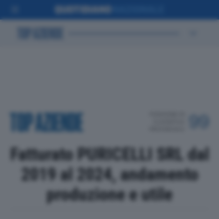
POSIZIONE IN
99
CLASSIFICA
PROVINCIALE
Fatturato PURICELLI SRL dal
2019 al 2024, andamento
produzione e utile