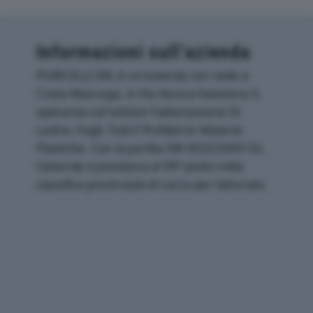
Informazioni sull’azienda
PURICELLI SRL è un'azienda con sede a
Costa Masnaga, in Via Nuova Valassina 3,
operante nel settore Fabbricazione Di
Lastre, Fogli, Tubi E Profilati In Materie
Plastiche. Con la partita IVA 00222940132,
l'azienda si posiziona al 99° posto nella
classifica provinciale di Lecco per fatturato.