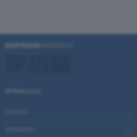
QN Media S.p.A.
CATEGORIE
ABBONAMENTI