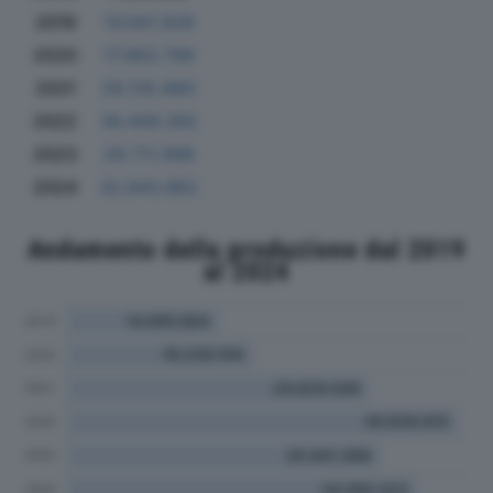
2019
14.941.928
2020
17.963.799
2021
28.135.880
2022
36.449.392
2023
29.711.698
2024
32.843.962
Andamento della produzione dal 2019
al 2024