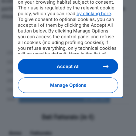
economici di PURICELLI SRLdal 2019 al 2024, con
on your browsing habits) subject to consent.
particolare attenzione a fatturato, produzione e utile
Their use is regulated by the relevant cookie
policy, which you can read
by clicking here
.
d'esercizio.
To give consent to optional cookies, you can
accept all of them by clicking the Accept All
button below. By clicking Manage Options,
Andamento del fatturato dal 2019
you can access the control panel and refuse
al 2024
all cookies (including profiling cookies); if
you refuse everything, only technical cookies
will be used by default. Here is the list of
providers
. Cookie consent will be stored and
applied also to the other websites of
Accept All
Editoriale Nazionale and their subdomains. By
expressing your choice on this site, you will
therefore not be asked again on other
Manage Options
Editoriale Nazionale websites that use the
same consent management platform (CMP).
You can still modify or withdraw your choice
at any time through the “Privacy Settings”
section.
Dati Fatturato (in €)
Anno
Fatturato