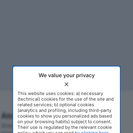
We value your privacy
This website uses cookies: a) necessary
(technical) cookies for the use of the site and
related services; b) optional cookies
(analytics and profiling, including third-party
Analisi Economica 2019-2024
cookies to show you personalized ads based
on your browsing habits) subject to consent.
Di seguito l'andamento dei principali indicatori
Their use is regulated by the relevant cookie
policy, which you can read
by clicking here
.