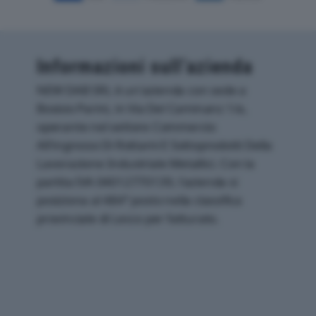
Informazioni sull’azienda
NEW DAB SRL è un'azienda con sede a
Bosisio Parini, in Via Del Caminanz 1/a,
operante nel settore Commercio
All'ingrosso Di Rottami E Sottoprodotti Della
Lavorazione Industriale Metallici. Con la
partita IVA 04012770139, l'azienda si
posiziona al 484° posto nella classifica
provinciale di Lecco per fatturato.