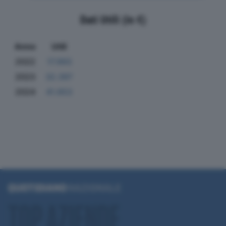
Dati Utili (in €)
Anno
Utili
2022
17.993
2023
32.397
2024
41.653