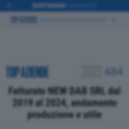
POSIZIONE IN
484
CLASSIFICA
PROVINCIALE
Fatturato NEW DAB SRL dal
2019 al 2024, andamento
produzione e utile