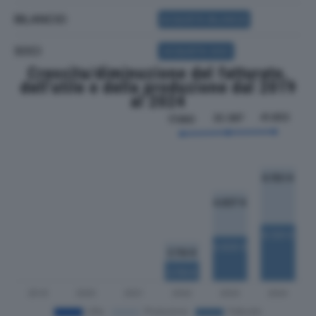
BILANCIO
ACQUISTA BILANCIO
SOCI
ACQUISTA SOCI
Crescita/diminuzione del fatturato,
dell'utile e della produzione dal 2019
al 2024