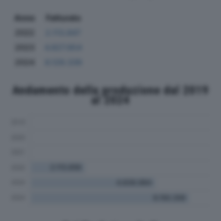
Anno
Fatturato
2022
2.113.847
2023
4.827.854
2024
6.129.339
Andamento della produzione dal 2019
al 2024