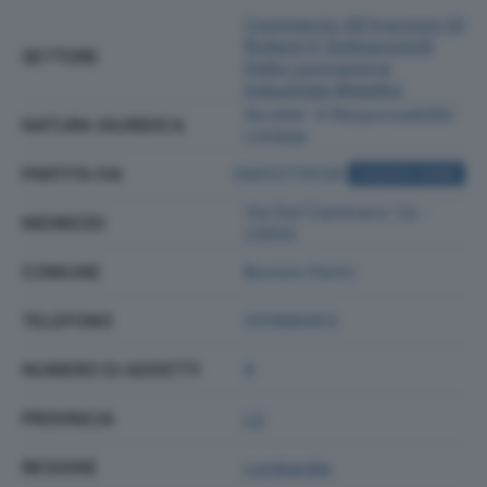
Commercio All'ingrosso Di
Rottami E Sottoprodotti
SETTORE
Della Lavorazione
Industriale Metallici
Societa' A Responsabilita'
NATURA GIURIDICA
Limitata
PARTITA IVA
04012770139
ACQUISTA VISURA
Via Del Caminanz 1/a -
INDIRIZZO
23842
COMUNE
Bosisio Parini
TELEFONO
031866453
NUMERO DI ADDETTI
8
PROVINCIA
LC
REGIONE
Lombardia