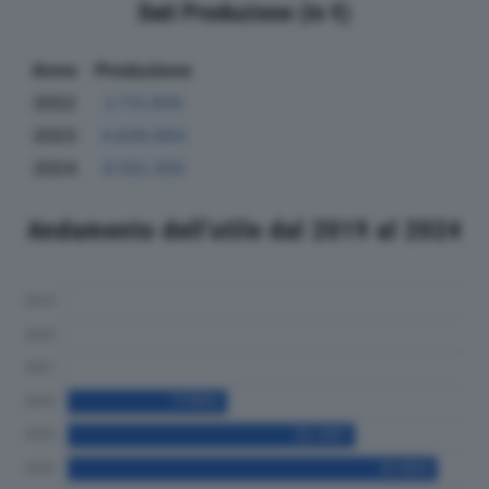
Dati Produzione (in €)
Anno
Produzione
2022
2.113.856
2023
4.836.984
2024
6.150.359
Andamento dell'utile dal 2019 al 2024