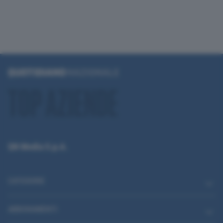
QN Media S.p.A.
CATEGORIE
ABBONAMENTI