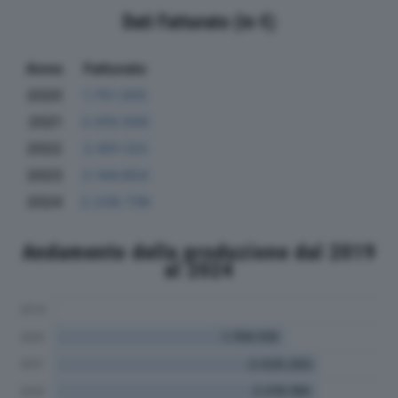
Dati Fatturato (in €)
Anno
Fatturato
2020
1.751.555
2021
2.010.500
2022
2.001.123
2023
2.144.654
2024
2.228.739
Andamento della produzione dal 2019
al 2024