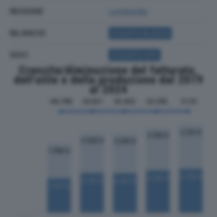
REGIONE
Lombardia
BILANCIO
ACQUISTA BILANCIO
SOCI
ACQUISTA SOCI
Crescita/diminuzione del fatturato,
dell'utile e della produzione dal 2019
al 2024