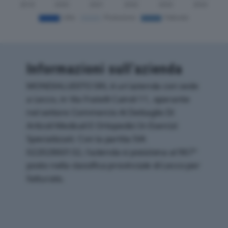
Informazioni sull’azienda
MONDIALUDITO SRL è un'azienda con sede
a Lecco, in Via Fratelli Cairoli 11, operante
nel settore Commercio Al Dettaglio Di
Articoli Medicali E Ortopedici In Esercizi
Specializzati. Con la partita IVA
02202860132, l'azienda si posiziona al 967°
posto nella classifica provinciale di Lecco per
fatturato.