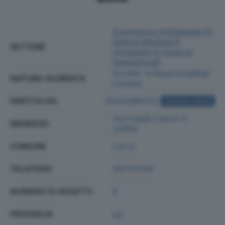
Commercio Al Dettaglio Di
Articoli Medicali E
SETTORE
Ortopedici In Esercizi
Specializzati
Societa' A Responsabilita'
NATURA GIURIDICA
Limitata
PARTITA IVA
02202860132
ACQUISTA VISURA
Via Fratelli Cairoli 11 -
INDIRIZZO
23900
COMUNE
Lecco
TELEFONO
031701199
NUMERO DI ADDETTI
8
PROVINCIA
LC