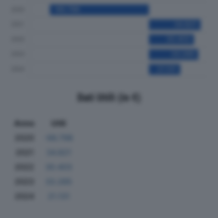
Dati Utili (in €)
Anno
Utili
2020
-66.798
2021
34.821
2022
30.403
2023
33.285
2024
21.131