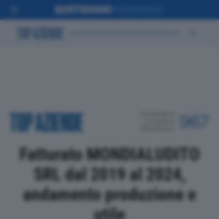
POSIZIONE IN
967
CLASSIFICA
PROVINCIALE
Fatturato MONDIALUDITO
SRL dal 2019 al 2024,
andamento produzione e
utile