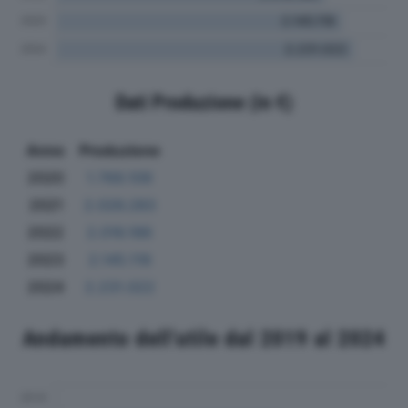
Dati Produzione (in €)
Anno
Produzione
2020
1.769.109
2021
2.026.283
2022
2.016.186
2023
2.145.118
2024
2.231.022
Andamento dell'utile dal 2019 al 2024