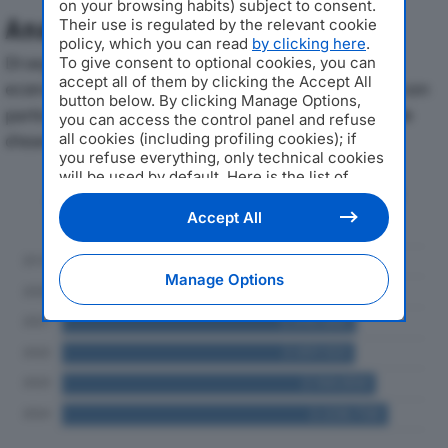
on your browsing habits) subject to consent.
Analisi Economica 2019-2024
Their use is regulated by the relevant cookie
policy, which you can read
by clicking here
.
Di seguito l'andamento dei principali indicatori
To give consent to optional cookies, you can
accept all of them by clicking the Accept All
economici di MONDIALUDITO SRLdal 2019 al 2024, con
button below. By clicking Manage Options,
particolare attenzione a fatturato, produzione e utile
you can access the control panel and refuse
all cookies (including profiling cookies); if
d'esercizio.
you refuse everything, only technical cookies
will be used by default. Here is the list of
Andamento del fatturato dal 2019
providers
. Cookie consent will be stored and
al 2024
applied also to the other websites of
Accept All
Editoriale Nazionale and their subdomains. By
expressing your choice on this site, you will
therefore not be asked again on other
Manage Options
Editoriale Nazionale websites that use the
same consent management platform (CMP).
You can still modify or withdraw your choice
at any time through the “Privacy Settings”
section.