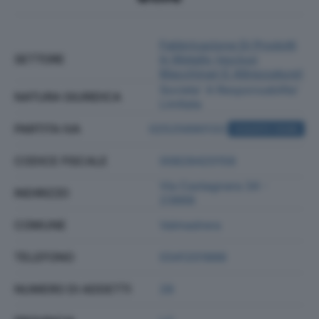
Fabbricazione Di Prodotti
SETTORE
In Metallo (esclusi
Macchinari E Attrezzature)
Societa' A Responsabilita'
NATURA GIURIDICA
Limitata
PARTITA IVA
02525690133
ACQUISTA VISURA
CODICE FISCALE
00828420158
Via Castagnera 34 -
INDIRIZZO
23868
COMUNE
Valmadrera
TELEFONO
0341201888
NUMERO DI ADDETTI
28