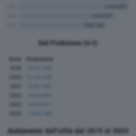
Dati Produzione (in €)
Anno
Produzione
2019
6.575.209
2020
5.732.568
2021
9.823.195
2022
9.926.967
2023
8.644.127
2024
7.849.788
Andamento dell'utile dal 2019 al 2024