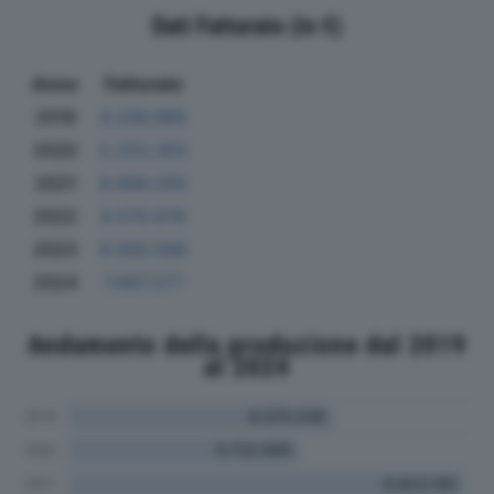
Dati Fatturato (in €)
Anno
Fatturato
2019
6.336.989
2020
5.333.303
2021
8.688.593
2022
9.570.976
2023
8.560.566
2024
7.667.277
Andamento della produzione dal 2019
al 2024