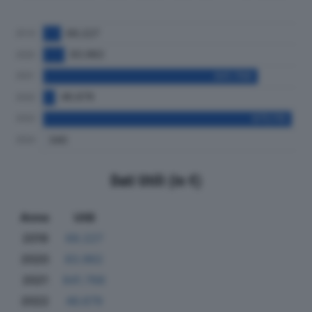
Dati Utili (in €)
Anno
Utili
2019
69.227
2020
83.962
2021
841.768
2022
46.679