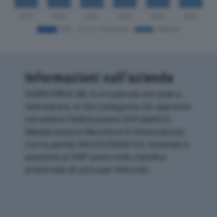
Informazioni sull’azienda
INVER-PRESS SRL è un'azienda con sede a
Valmadrera, in Via Castagnera 34, operante
nel settore Fabbricazione Di Prodotti In
Metallo (esclusi Macchinari E Attrezzature).
Con la partita IVA 02525690133, l'azienda si
posiziona al 398° posto nella classifica
provinciale di Lecco per fatturato.