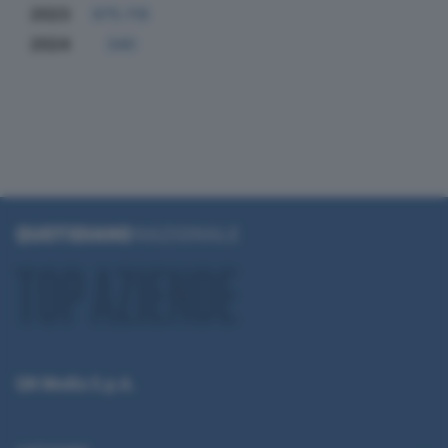
2023
975.119
2024
340
QN Media S.p.A.