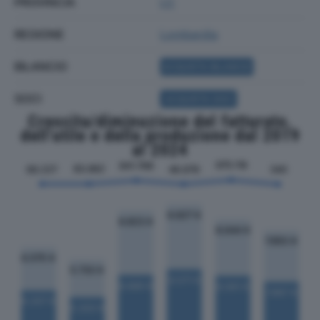
PROVINCIA
LC
REGIONE
Lombardia
BILANCIO
ACQUISTA BILANCIO
SOCI
ACQUISTA SOCI
Crescita/diminuzione del fatturato,
dell'utile e della produzione dal 2019
al 2024