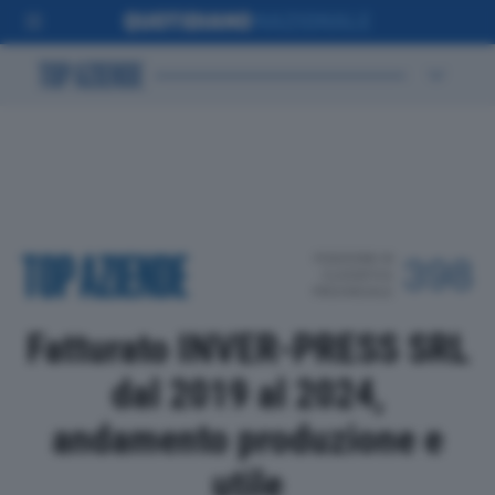
POSIZIONE IN
398
CLASSIFICA
PROVINCIALE
Fatturato INVER-PRESS SRL
dal 2019 al 2024,
andamento produzione e
utile