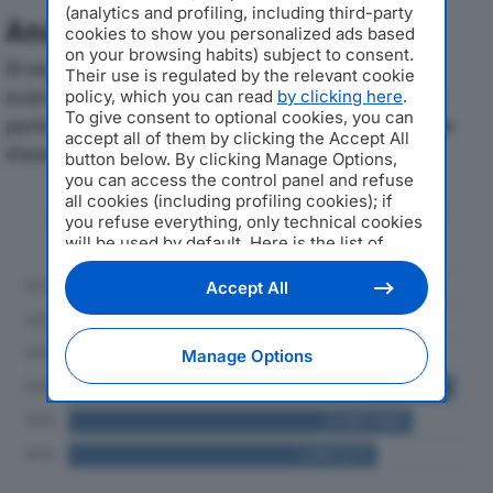
(analytics and profiling, including third-party
Analisi Economica 2019-2024
cookies to show you personalized ads based
on your browsing habits) subject to consent.
Di seguito l'andamento dei principali indicatori
Their use is regulated by the relevant cookie
economici di INVER-PRESS SRLdal 2019 al 2024, con
policy, which you can read
by clicking here
.
To give consent to optional cookies, you can
particolare attenzione a fatturato, produzione e utile
accept all of them by clicking the Accept All
d'esercizio.
button below. By clicking Manage Options,
you can access the control panel and refuse
all cookies (including profiling cookies); if
Andamento del fatturato dal 2019
you refuse everything, only technical cookies
al 2024
will be used by default. Here is the list of
providers
. Cookie consent will be stored and
applied also to the other websites of
Accept All
Editoriale Nazionale and their subdomains. By
expressing your choice on this site, you will
therefore not be asked again on other
Manage Options
Editoriale Nazionale websites that use the
same consent management platform (CMP).
You can still modify or withdraw your choice
at any time through the “Privacy Settings”
section.