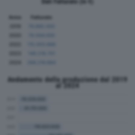
Dati Fatturato (in €)
Anno
Fatturato
2019
76.885.000
2020
79.594.000
2022
115.003.666
2023
149.218.701
2024
266.216.684
Andamento della produzione dal 2019
al 2024