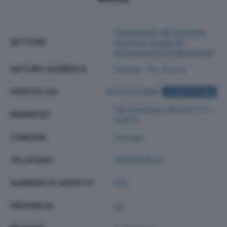
Commercio All'ingrosso
SETTORE
(escluso Quello Di
Autoveicoli E Di Motocicli)
NATURA GIURIDICA
Societa' Per Azioni
PARTITA IVA
06702220960
ACQUISTA VISURA
Via Giuseppe Mazzini 24 -
INDIRIZZO
23875
COMUNE
Osnago
TELEFONO
0399164833
NUMERO DI ADDETTI
576
PROVINCIA
LC