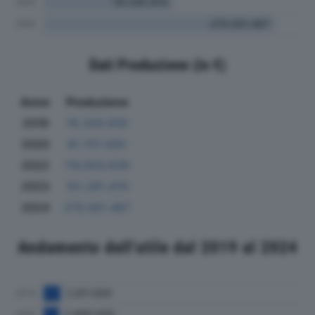
Dati Produzione (in €)
Anno
Produzione
2019
78.329.000
2020
81.751.000
2022
116.920.639
2023
151.281.470
2024
270.001.487
Andamento dell'utile dal 2019 al 2024