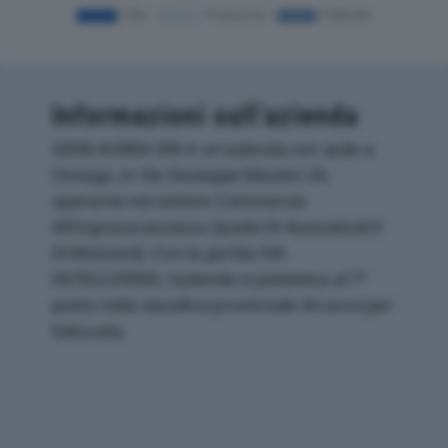
Informazioni sull’azienda
GENS AUREA SPA è un'azienda con sede a
Osnago, in Via Giuseppe Mazzini 24,
operante nel settore Commercio
All'ingrosso (escluso Quello Di Autoveicoli E
Di Motocicli). Con la partita IVA
06702220960, l'azienda si posiziona al 7°
posto nella classifica provinciale di Lecco per
fatturato.