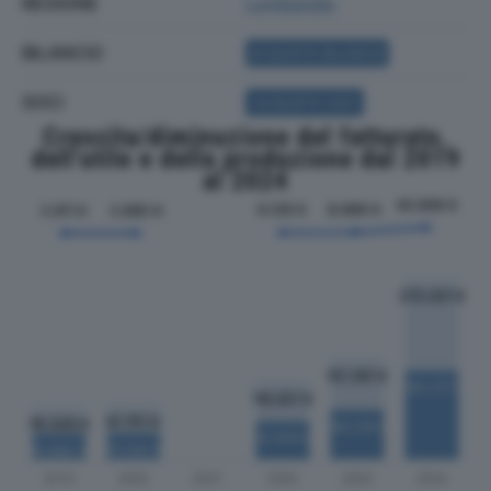
REGIONE
Lombardia
BILANCIO
ACQUISTA BILANCIO
SOCI
ACQUISTA SOCI
Crescita/diminuzione del fatturato,
dell'utile e della produzione dal 2019
al 2024