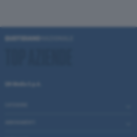
QN Media S.p.A.
CATEGORIE
ABBONAMENTI