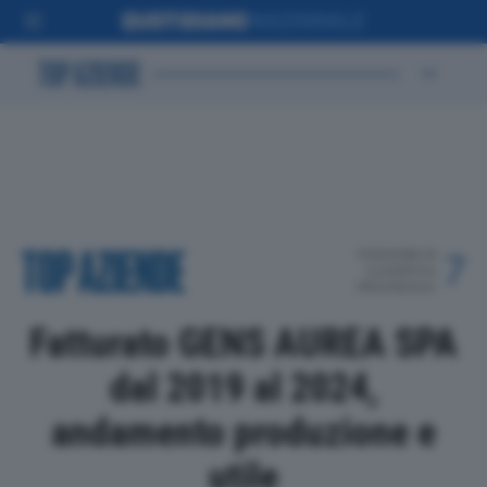
POSIZIONE IN
7
CLASSIFICA
PROVINCIALE
Fatturato GENS AUREA SPA
dal 2019 al 2024,
andamento produzione e
utile