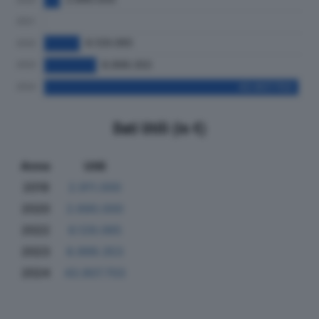
Dati Utili (in €)
Anno
Utili
2019
2.911.000
2020
2.690.000
2022
6.129.065
2023
8.999.353
2024
43.907.703