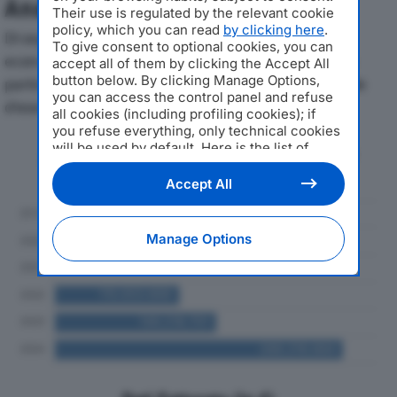
Analisi Economica 2019-2024
Their use is regulated by the relevant cookie
policy, which you can read
by clicking here
.
Di seguito l'andamento dei principali indicatori
To give consent to optional cookies, you can
economici di GENS AUREA SPAdal 2019 al 2024, con
accept all of them by clicking the Accept All
button below. By clicking Manage Options,
particolare attenzione a fatturato, produzione e utile
you can access the control panel and refuse
d'esercizio.
all cookies (including profiling cookies); if
you refuse everything, only technical cookies
will be used by default. Here is the list of
Andamento del fatturato dal 2019
providers
. Cookie consent will be stored and
al 2024
applied also to the other websites of
Accept All
Editoriale Nazionale and their subdomains. By
expressing your choice on this site, you will
therefore not be asked again on other
Manage Options
Editoriale Nazionale websites that use the
same consent management platform (CMP).
You can still modify or withdraw your choice
at any time through the “Privacy Settings”
section.