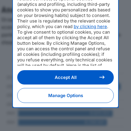
(analytics and profiling, including third-party
Analisi Economica 2019-2024
cookies to show you personalized ads based
on your browsing habits) subject to consent.
Di seguito l'andamento dei principali indicatori
Their use is regulated by the relevant cookie
policy, which you can read
by clicking here
.
economici di DIGITEC SRLdal 2019 al 2024, con
To give consent to optional cookies, you can
particolare attenzione a fatturato, produzione e utile
accept all of them by clicking the Accept All
d'esercizio.
button below. By clicking Manage Options,
you can access the control panel and refuse
all cookies (including profiling cookies); if
Andamento del fatturato dal 2019
you refuse everything, only technical cookies
al 2024
will be used by default. Here is the list of
providers
. Cookie consent will be stored and
applied also to the other websites of
Accept All
Editoriale Nazionale and their subdomains. By
expressing your choice on this site, you will
therefore not be asked again on other
Manage Options
Editoriale Nazionale websites that use the
same consent management platform (CMP).
You can still modify or withdraw your choice
at any time through the “Privacy Settings”
section.