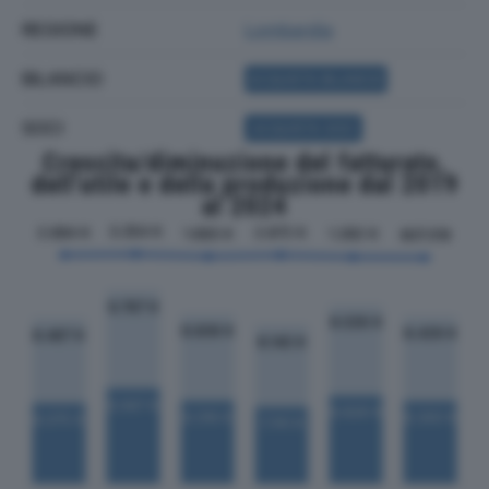
REGIONE
Lombardia
BILANCIO
ACQUISTA BILANCIO
SOCI
ACQUISTA SOCI
Crescita/diminuzione del fatturato,
dell'utile e della produzione dal 2019
al 2024