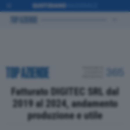
POSIZIONE IN
365
CLASSIFICA
PROVINCIALE
Fatturato DIGITEC SRL dal
2019 al 2024, andamento
produzione e utile