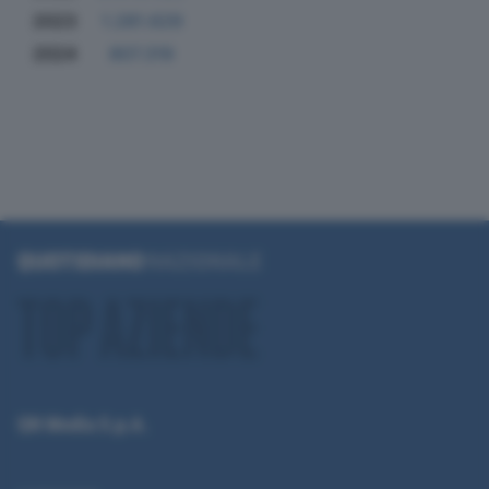
2023
1.281.629
2024
807.319
QN Media S.p.A.