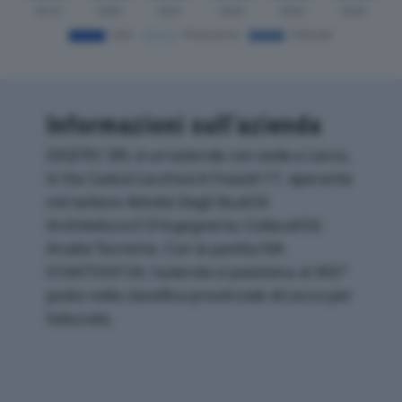
Informazioni sull’azienda
DIGITEC SRL è un'azienda con sede a Lecco,
in Via Caduti Lecchesi A Fossoli 17, operante
nel settore Attività Degli Studi Di
Architettura E D'ingegneria; Collaudi Ed
Analisi Tecniche. Con la partita IVA
01647550134, l'azienda si posiziona al 365°
posto nella classifica provinciale di Lecco per
fatturato.