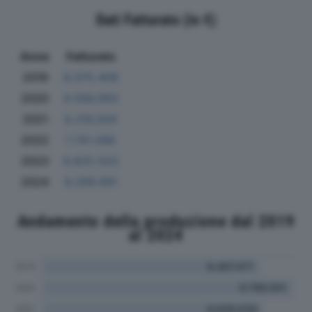
Dati Fatturato (in €)
Anno
Fatturato
2019
8.075.408
2020
9.566.993
2021
8.316.004
2022
7.741.086
2023
8.825.503
2024
8.299.691
Andamento della produzione dal 2019
al 2024