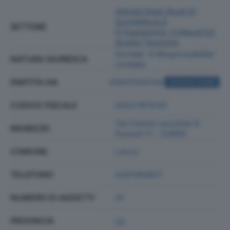
Attività Degli Studi Di
Architettura E
SETTORE
D'ingegneria; Collaudi Ed
Analisi Tecniche
Societa' A Responsabilita'
NATURA GIURIDICA
Limitata
PARTITA IVA
01647550134
ACQUISTA VISURA
CODICE FISCALE
00527870141
Via Caduti Lecchesi A
INDIRIZZO
Fossoli 17 - 23900
COMUNE
Lecco
TELEFONO
0341364617
NUMERO DI ADDETTI
47
PROVINCIA
LC