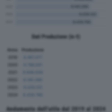
Dati Produzione (in €)
Anno
Produzione
2019
8.467.477
2020
9.766.941
2021
8.608.639
2022
8.140.269
2023
9.026.133
2024
8.428.766
Andamento dell'utile dal 2019 al 2024