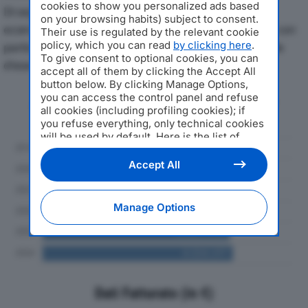
cookies to show you personalized ads based
Di seguito l'andamento dei principali indicatori
on your browsing habits) subject to consent.
economici di APPIANI CATENE SRLdal 2019 al 2024, con
Their use is regulated by the relevant cookie
policy, which you can read
by clicking here
.
particolare attenzione a fatturato, produzione e utile
To give consent to optional cookies, you can
d'esercizio.
accept all of them by clicking the Accept All
button below. By clicking Manage Options,
you can access the control panel and refuse
Andamento del fatturato dal 2019
all cookies (including profiling cookies); if
al 2024
you refuse everything, only technical cookies
will be used by default. Here is the list of
providers
. Cookie consent will be stored and
applied also to the other websites of
Accept All
Editoriale Nazionale and their subdomains. By
expressing your choice on this site, you will
therefore not be asked again on other
Manage Options
Editoriale Nazionale websites that use the
same consent management platform (CMP).
You can still modify or withdraw your choice
at any time through the “Privacy Settings”
section.
Dati Fatturato (in €)