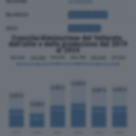
REGIONE
Lombardia
BILANCIO
ACQUISTA BILANCIO
SOCI
ACQUISTA SOCI
Crescita/diminuzione del fatturato,
dell'utile e della produzione dal 2019
al 2024