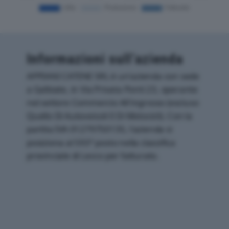
Informazioni sull’azienda
APPIANI CATENE SRL è un'azienda con sede
a Galbiate, in Via Privata Ponti 23, operante
nel settore Commercio All'ingrosso (escluso
Quello Di Autoveicoli E Di Motocicli). Con la
partita IVA 01279750135, l'azienda si
posiziona al 593° posto nella classifica
provinciale di Lecco per fatturato.