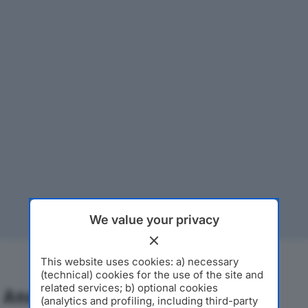
We value your privacy
This website uses cookies: a) necessary
(technical) cookies for the use of the site and
related services; b) optional cookies
Analisi Economica 2019-2024
(analytics and profiling, including third-party