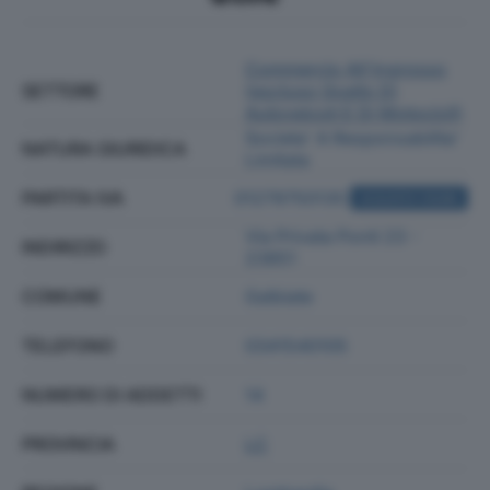
Commercio All'ingrosso
SETTORE
(escluso Quello Di
Autoveicoli E Di Motocicli)
Societa' A Responsabilita'
NATURA GIURIDICA
Limitata
PARTITA IVA
01279750135
ACQUISTA VISURA
Via Privata Ponti 23 -
INDIRIZZO
23851
COMUNE
Galbiate
TELEFONO
0341540105
NUMERO DI ADDETTI
14
PROVINCIA
LC