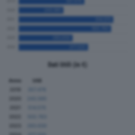
Dati Utili (in €)
Anno
Utili
2019
357.476
2020
243.565
2021
514.575
2022
502.763
2023
293.630
2024
377.320