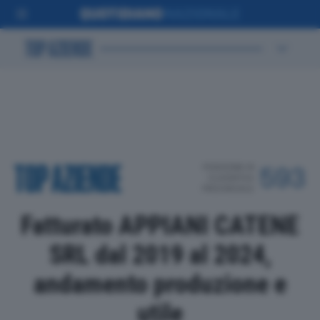
POSIZIONE IN
593
CLASSIFICA
PROVINCIALE
Fatturato APPIANI CATENE
SRL dal 2019 al 2024,
andamento produzione e
utile