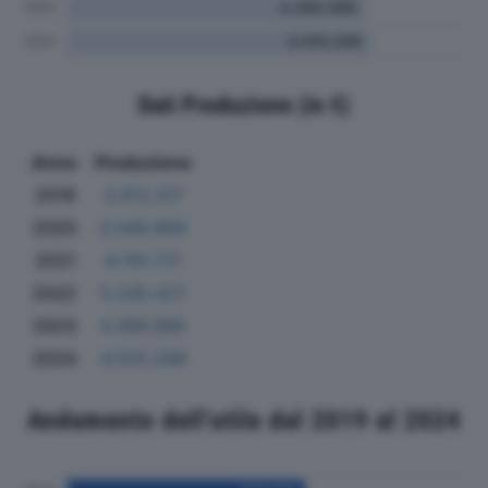
Dati Produzione (in €)
Anno
Produzione
2019
3.912.317
2020
3.048.806
2021
4.791.717
2022
5.245.427
2023
4.496.986
2024
4.555.288
Andamento dell'utile dal 2019 al 2024