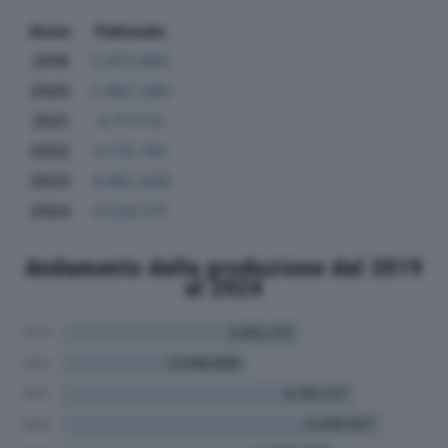
Anno
Fatturato
2019
3.873.965
2020
2.962.280
2021
4.717.113
2022
5.175.742
2023
4.462.438
2024
4.534.317
Andamento della produzione dal 2019
al 2024